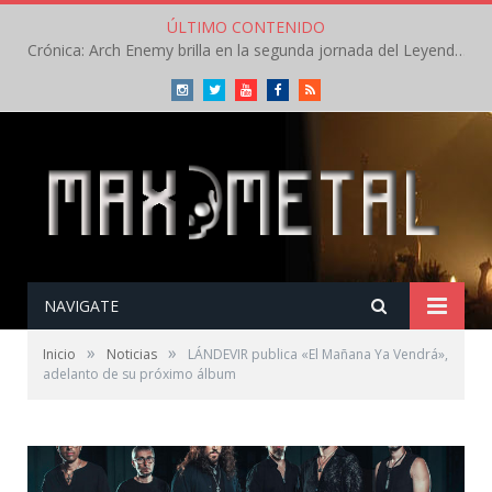
ÚLTIMO CONTENIDO
Crónica: Arch Enemy brilla en la segunda jornada del Leyendas del Rock – Jueves – Agosto 2026
Instagram
Twitter
Youtube
Facebook
RSS
NAVIGATE
»
»
Inicio
Noticias
LÁNDEVIR publica «El Mañana Ya Vendrá»,
adelanto de su próximo álbum