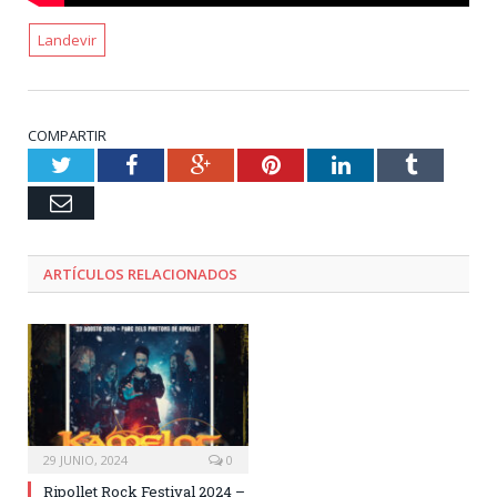
Landevir
COMPARTIR
Twitter
Facebook
Google+
Pinterest
LinkedIn
Tumblr
Email
ARTÍCULOS RELACIONADOS
29 JUNIO, 2024
0
Ripollet Rock Festival 2024 –