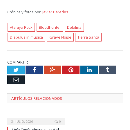
Crónica y fotos por:
Javier Paredes
.
Atalaya Rock
Bloodhunter
Delalma
Diabulus in musica
Grave Noise
Tierra Santa
COMPARTIR
Twitter
Facebook
Google+
Pinterest
LinkedIn
Tumblr
Email
ARTÍCULOS RELACIONADOS
31 JULIO, 2026
0
Atala Rock cierra su cartel