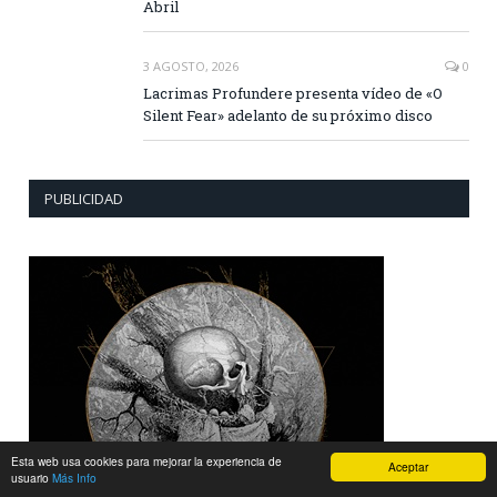
Abril
3 AGOSTO, 2026
0
Lacrimas Profundere presenta vídeo de «O
Silent Fear» adelanto de su próximo disco
PUBLICIDAD
Esta web usa cookies para mejorar la experiencia de
Aceptar
usuario
Más Info