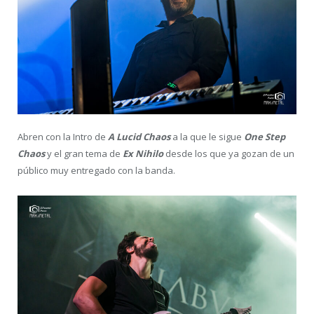
Abren con la Intro de
A Lucid Chaos
a la que le sigue
One Step
Chaos
y el gran tema de
Ex Nihilo
desde los que ya gozan de un
público muy entregado con la banda.