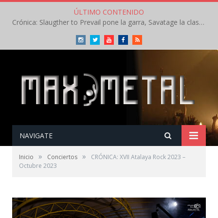
ÚLTIMO CONTENIDO
Concierto de Anette Olzon en Agosto en Madrid tocando temas de Nightwish
Instagram
Twitter
Youtube
Facebook
RSS
NAVIGATE
»
»
Inicio
Conciertos
CRÓNICA: XVII Atalaya Rock 2023 –
Octubre 2023