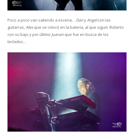
Poco a poco van saliendo a escena…
Dan
y
Angel
con las
guitarras,
Alex
que se colocó en la batería, al que siguió
Roberto
con su bajo y por último
Juanan
que fue en busca de los
teclados…