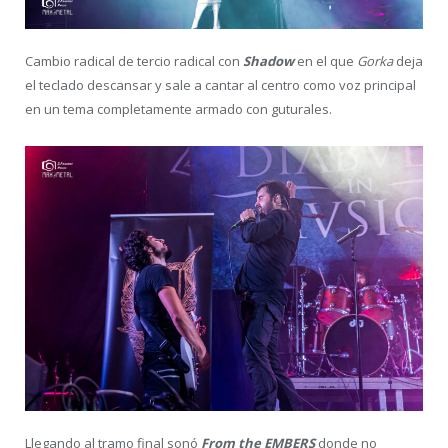
Cambio radical de tercio radical con
Shadow
en el que
Gorka
deja
el teclado descansar y sale a cantar al centro como voz principal
en un tema completamente armado con guturales.
Llegando al tramo final sonó
From the EMBERS
donde no