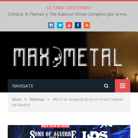
ÚLTIMO CONTENIDO
Crónica: In Flames y The Baboon Show compiten por el mejor concierto del día en el Leyendas del Rock – Viernes – Agosto 2026
Instagram
Twitter
Youtube
Facebook
RSS
NAVIGATE
»
»
Inicio
Noticias
SKA-P se despedirán en el Pirata Festival
de Madrid