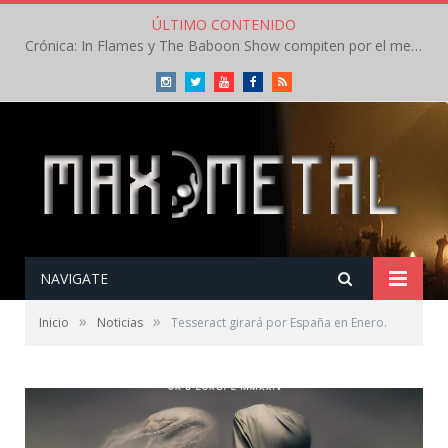
ÚLTIMO CONTENIDO
Crónica: In Flames y The Baboon Show compiten por el mejor concierto del día en el Leyendas del Rock – Viernes – Agosto 2026
Instagram
Twitter
Youtube
Facebook
RSS
NAVIGATE
»
»
Inicio
Noticias
Tesseract girará por España en Enero.