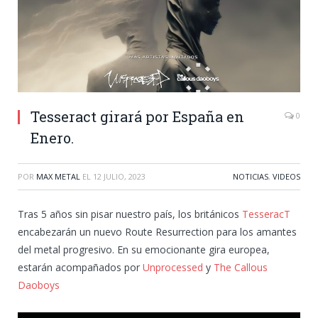
Tesseract girará por España en
0
Enero.
POR
MAX METAL
EL
12 JULIO, 2023
NOTICIAS
,
VIDEOS
Tras 5 años sin pisar nuestro país, los británicos
TesseracT
encabezarán un nuevo Route Resurrection para los amantes
del metal progresivo. En su emocionante gira europea,
estarán acompañados por
Unprocessed
y
The Callous
Daoboys