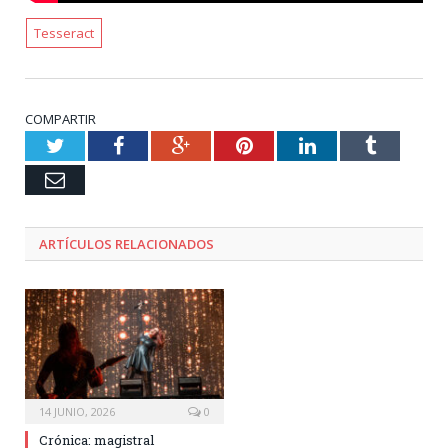
Tesseract
COMPARTIR
Twitter
Facebook
Google+
Pinterest
LinkedIn
Tumblr
Email
ARTÍCULOS RELACIONADOS
14 JUNIO, 2026
0
Crónica: magistral