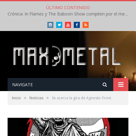
ÚLTIMO CONTENIDO
Crónica: In Flames y The Baboon Show compiten por el mejor concierto del día en el Leyendas del Rock – Viernes – Agosto 2026
Instagram
Twitter
Youtube
Facebook
RSS
NAVIGATE
»
»
Inicio
Noticias
Se acerca la gira de Agnostic Front