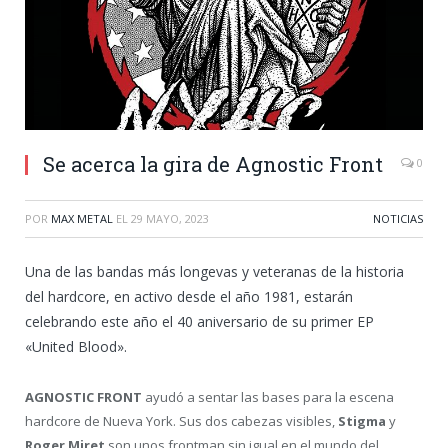
Se acerca la gira de Agnostic Front
0
POR
MAX METAL
EL
29 MAYO, 2023
NOTICIAS
Una de las bandas más longevas y veteranas de la historia
del hardcore, en activo desde el año 1981, estarán
celebrando este año el 40 aniversario de su primer EP
«United Blood».
AGNOSTIC FRONT
ayudó a sentar las bases para la escena
hardcore de Nueva York. Sus dos cabezas visibles,
Stigma
y
Roger Miret
son unos frontman sin igual en el mundo del