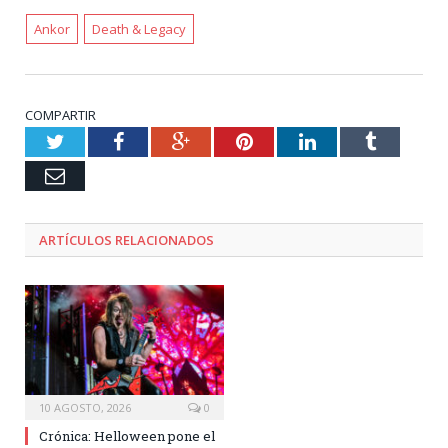
Ankor
Death & Legacy
COMPARTIR
Twitter
Facebook
Google+
Pinterest
LinkedIn
Tumblr
Email
ARTÍCULOS RELACIONADOS
10 AGOSTO, 2026
0
Crónica: Helloween pone el