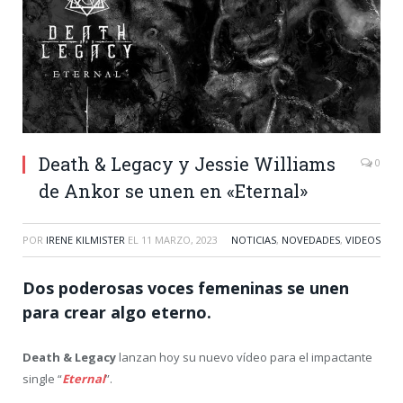
Death & Legacy y Jessie Williams
0
de Ankor se unen en «Eternal»
POR
IRENE KILMISTER
EL
11 MARZO, 2023
NOTICIAS
,
NOVEDADES
,
VIDEOS
Dos poderosas voces femeninas se unen
para crear algo eterno.
Death & Legacy
lanzan hoy su nuevo vídeo para el impactante
single “
Eternal
”.