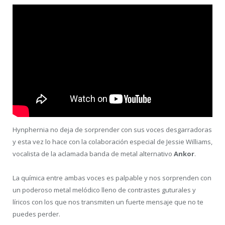
Hynphernia no deja de sorprender con sus voces desgarradoras
y esta vez lo hace con la colaboración especial de Jessie Williams,
vocalista de la aclamada banda de metal alternativo
Ankor
.
La química entre ambas voces es palpable y nos sorprenden con
un poderoso metal melódico lleno de contrastes guturales y
líricos con los que nos transmiten un fuerte mensaje que no te
puedes perder.