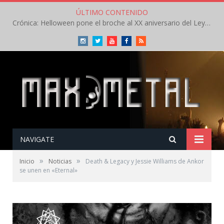
ÚLTIMO CONTENIDO
Crónica: Helloween pone el broche al XX aniversario del Leyendas del Rock – Sábado – Agosto 2026
Instagram
Twitter
Youtube
Facebook
RSS
NAVIGATE
»
»
Inicio
Noticias
Death & Legacy y Jessie Williams de Ankor
se unen en «Eternal»