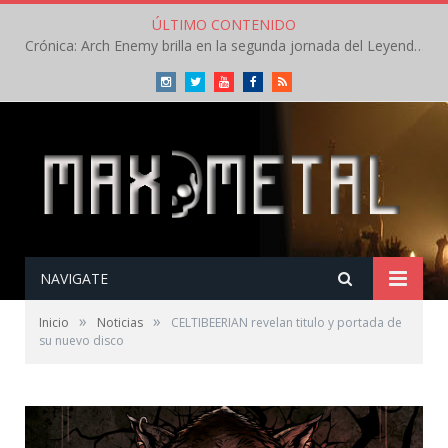
ÚLTIMO CONTENIDO
Crónica: Arch Enemy brilla en la segunda jornada del Leyendas del Rock – Jueves – Agosto 2026
Instagram
Twitter
Youtube
Facebook
RSS
NAVIGATE
»
»
Inicio
Noticias
CELTIBEERIAN revelan titulo y portada de
su nuevo disco