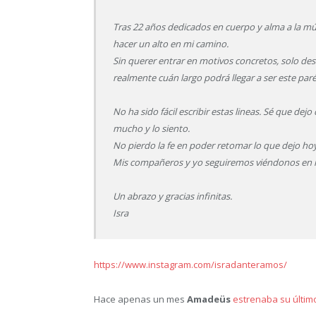
Tras 22 años dedicados en cuerpo y alma a la m
hacer un alto en mi camino.
Sin querer entrar en motivos concretos, solo de
realmente cuán largo podrá llegar a ser este paré
No ha sido fácil escribir estas lineas. Sé que dej
mucho y lo siento.
No pierdo la fe en poder retomar lo que dejo hoy
Mis compañeros y yo seguiremos viéndonos en nu
Un abrazo y gracias infinitas.
Isra
https://www.instagram.com/isradanteramos/
Hace apenas un mes
Amadeüs
estrenaba su últim