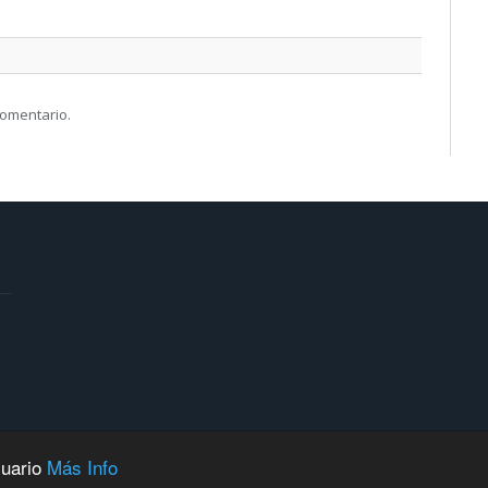
comentario.
suario
Más Info