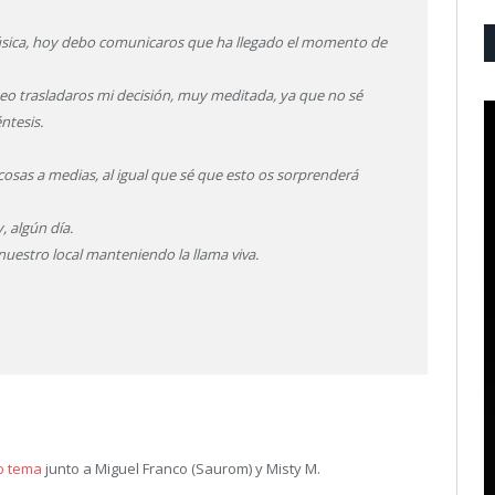
úsica, hoy debo comunicaros que ha llegado el momento de
seo trasladaros mi decisión, muy meditada, ya que no sé
ntesis.
o cosas a medias, al igual que sé que esto os sorprenderá
, algún día.
estro local manteniendo la llama viva.
o tema
junto a Miguel Franco (Saurom) y Misty M.