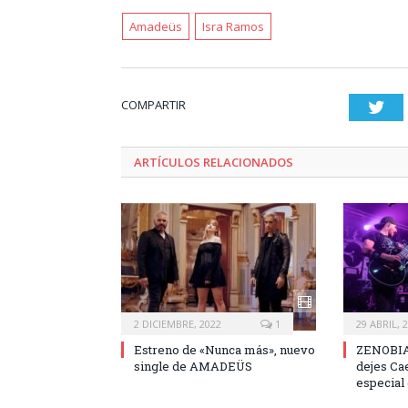
Amadeüs
Isra Ramos
COMPARTIR
Twi
ARTÍCULOS RELACIONADOS
2 DICIEMBRE, 2022
1
29 ABRIL, 
Estreno de «Nunca más», nuevo
ZENOBIA
single de AMADEÜS
dejes Ca
especial