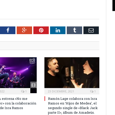
tter
Facebook
Google+
Pinterest
LinkedIn
Tumblr
Email
2022
1
23 DICIEMBRE, 2021
1
 estrena «No me
Ramón Lage colabora con Isra
er» con la colaboración
Ramos en ‘Hijos de Medea’, el
 de Isra Ramos
segundo single de «Black Jack
parte II», álbum de Amadeüs.