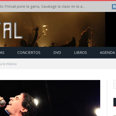
Crónica: Slaugther to Prevail pone la garra, Savatage la clase en la apertura del Leyendas del Rock – Miércoles – Agosto 2026
TAS
CONCIERTOS
DVD
LIBROS
AGENDA
a la música