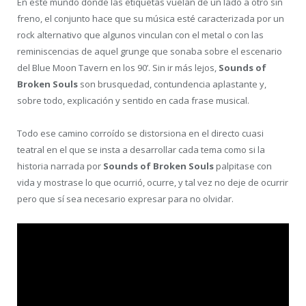
En este mundo donde las etiquetas vuelan de un lado a otro sin
freno, el conjunto hace que su música esté caracterizada por un
rock alternativo que algunos vinculan con el metal o con las
reminiscencias de aquel grunge que sonaba sobre el escenario
del Blue Moon Tavern en los 90’. Sin ir más lejos,
Sounds of
Broken Souls
son brusquedad, contundencia aplastante y,
sobre todo, explicación y sentido en cada frase musical.
Todo ese camino corroído se distorsiona en el directo cuasi
teatral en el que se insta a desarrollar cada tema como si la
historia narrada por
Sounds of Broken Souls
palpitase con
vida y mostrase lo que ocurrió, ocurre, y tal vez no deje de ocurrir
pero que sí sea necesario expresar para no olvidar.