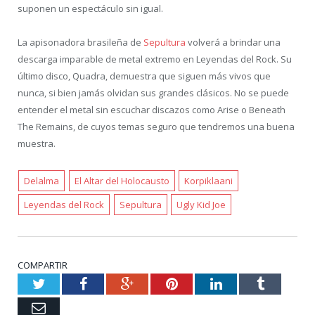
suponen un espectáculo sin igual.
La apisonadora brasileña de
Sepultura
volverá a brindar una
descarga imparable de metal extremo en Leyendas del Rock. Su
último disco, Quadra, demuestra que siguen más vivos que
nunca, si bien jamás olvidan sus grandes clásicos. No se puede
entender el metal sin escuchar discazos como Arise o Beneath
The Remains, de cuyos temas seguro que tendremos una buena
muestra.
Delalma
El Altar del Holocausto
Korpiklaani
Leyendas del Rock
Sepultura
Ugly Kid Joe
COMPARTIR
Twitter
Facebook
Google+
Pinterest
LinkedIn
Tumblr
Email