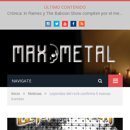
ÚLTIMO CONTENIDO
Crónica: In Flames y The Baboon Show compiten por el mejor concierto del día en el Leyendas del Rock – Viernes – Agosto 2026
Instagram
Twitter
Youtube
Facebook
RSS
NAVIGATE
»
»
Inicio
Noticias
Leyendas del rock confirma 5 nuevas
bandas