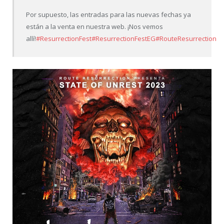
Por supuesto, las entradas para las nuevas fechas ya
están a la venta en nuestra web. ¡Nos vemos
allí!
#ResurrectionFest
#ResurrectionFestEG
#RouteResurrection