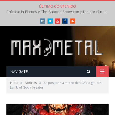
ÚLTIMO CONTENIDO
Crónica: In Flames y The Baboon Show compiten por el mejor concierto del día en el Leyendas del Rock – Viernes – Agosto 2026
Instagram
Twitter
Youtube
Facebook
RSS
NAVIGATE
»
»
Inicio
Noticias
Se pospone a marzo de 2023 la gira de
Lamb of God y Kreator