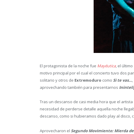
El protagonista de la noche fue
Mayéutica
, el últim
motivo principal por el cual el concierto tuvo dos 
solitario y otros de
Extremoduro
como
Si te vas…
,
aprovechando también para presentarnos
Ininteli
Tras un descanso de casi media hora que el artista d
necesidad de perderse detalle aquella noche lleg
descanso, como si hubieramos dado play al disco, co
Aprovecharon el
Segundo Movimiento
: Mierda de 