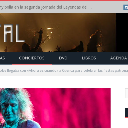
Crónica: Arch Enemy brilla en la segunda jornada del Leyendas del Rock – Jueves – Agosto 2026
TAS
CONCIERTOS
DVD
LIBROS
AGENDA
be llegaba con «Ahora es cuando» a Cuenca para celebrar las fiestas patrona