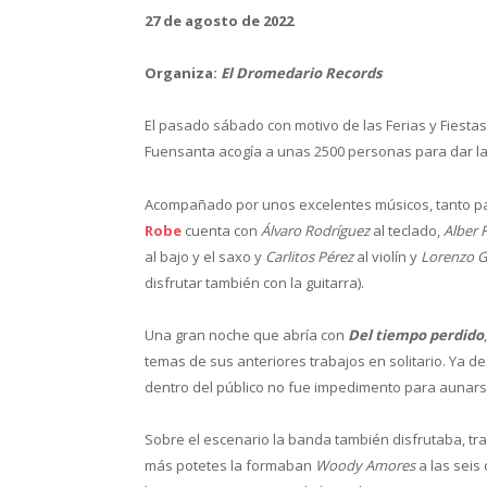
27 de agosto de 2022
Organiza:
El Dromedario Records
El pasado sábado con motivo de las Ferias y Fiestas
Fuensanta acogía a unas 2500 personas para dar l
Acompañado por unos excelentes músicos, tanto par
Robe
cuenta con
Álvaro Rodríguez
al teclado,
Alber 
al bajo y el saxo y
Carlitos Pérez
al violín y
Lorenzo G
disfrutar también con la guitarra).
Una gran noche que abría con
Del tiempo perdido
temas de sus anteriores trabajos en solitario. Ya 
dentro del público no fue impedimento para aunarse
Sobre el escenario la banda también disfrutaba, tr
más potetes la formaban
Woody Amores
a las seis 