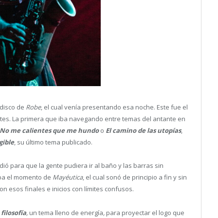
o disco de
Robe
, el cual venía presentando esa noche. Este fue el
partes. La primera que iba navegando entre temas del antante en
No me calientes que me hundo
o
El camino de las utopías
,
gible
, su último tema publicado.
ió para que la gente pudiera ir al baño y las barras sin
aba el momento de
Mayéutica
, el cual sonó de principio a fin y sin
n esos finales e inicios con límites confusos.
filosofía
,
un tema lleno de energía
,
para proyectar el logo que