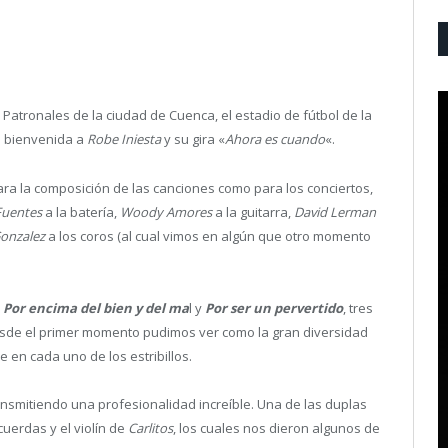
 Patronales de la ciudad de Cuenca, el estadio de fútbol de la
a bienvenida a
Robe Iniesta
y su gira «
Ahora es cuando
«.
a la composición de las canciones como para los conciertos,
Fuentes
a la batería,
Woody Amores
a la guitarra,
David Lerman
onzalez
a los coros (al cual vimos en algún que otro momento
,
Por encima del bien y del ma
l y
Por ser un pervertido
, tres
desde el primer momento pudimos ver como la gran diversidad
 en cada uno de los estribillos.
ansmitiendo una profesionalidad increíble. Una de las duplas
cuerdas y el violín de
Carlitos
, los cuales nos dieron algunos de