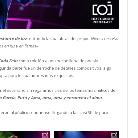
stante de luz
recitando las palabras del propio
Nietzsche
«
vivir
s en luz y en llamas
«.
Coda Feliz
como colofón a una noche llena de poesía
gunda parte fue un derroche de detalles compositivos, algo
apta para los paladares más exquisitos.
r el escenario sin regalarnos tres de los temás más míticos de
o García
,
Puta
y
Ama, ama, ama y ensancha el alma.
eron al público conquense, llegando a las casi 3h de puro