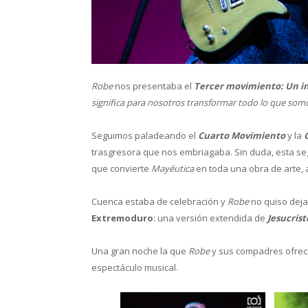
Robe
nos presentaba el
Tercer movimiento: Un in
significa para nosotros transformar todo lo que somo
Seguimos paladeando el
Cuarto Movimiento
y la
trasgresora que nos embriagaba. Sin duda, esta se
que convierte
Mayéutica
en toda una obra de arte, 
Cuenca estaba de celebración y
Robe
no quiso deja
Extremoduro
: una versión extendida de
Jesucrist
Una gran noche la que
Robe
y sus compadres ofreci
espectáculo musical.