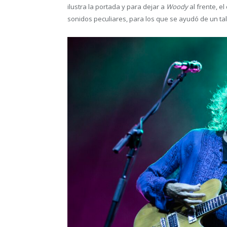
ilustra la portada y para dejar a
Woody
al frente, e
sonidos peculiares, para los que se ayudó de un ta