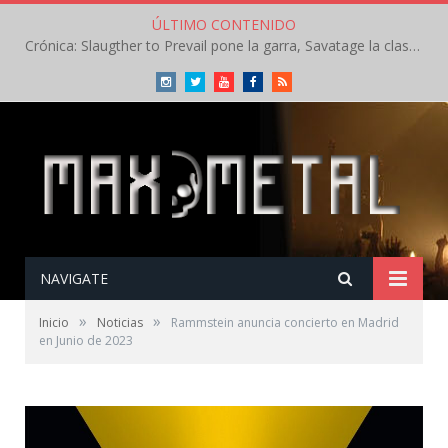
ÚLTIMO CONTENIDO
Crónica: Slaugther to Prevail pone la garra, Savatage la clase en la apertura del Leyendas del Rock – Miércoles – Agosto 2026
Instagram
Twitter
Youtube
Facebook
RSS
NAVIGATE
»
»
Inicio
Noticias
Rammstein anuncia concierto en Madrid
en Junio de 2023