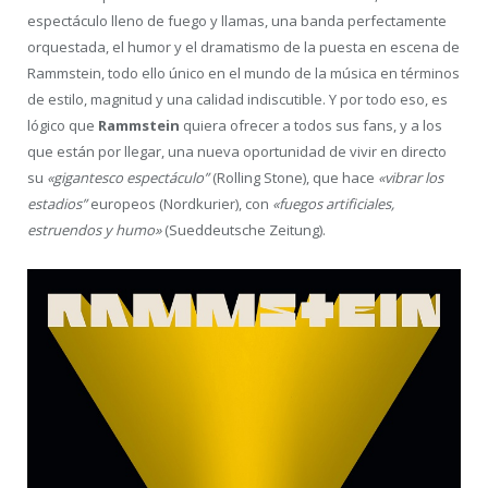
espectáculo lleno de fuego y llamas, una banda perfectamente
orquestada, el humor y el dramatismo de la puesta en escena de
Rammstein, todo ello único en el mundo de la música en términos
de estilo, magnitud y una calidad indiscutible. Y por todo eso, es
lógico que
Rammstein
quiera ofrecer a todos sus fans, y a los
que están por llegar, una nueva oportunidad de vivir en directo
su
«gigantesco espectáculo”
(Rolling Stone), que hace
«vibrar los
estadios”
europeos (Nordkurier), con
«fuegos artificiales,
estruendos y humo»
(Sueddeutsche Zeitung).