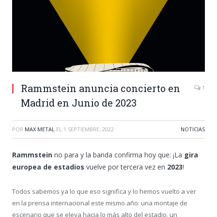
Rammstein anuncia concierto en
1
Madrid en Junio de 2023
POR
MAX METAL
EL
1 SEPTIEMBRE, 2022
NOTICIAS
Rammstein
no para y la banda confirma hoy que: ¡La
gira
europea de estadios
vuelve por tercera vez en
2023
!
Todos sabemos ya lo que eso significa y lo hemos vuelto a ver
en la prensa internacional este mismo año: una montaje de
escenario que se eleva hacia lo más alto del estadio, un