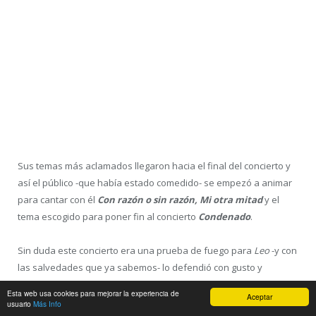
Haciendo retrospección de sus trabajos llegaron
Del amor al
odio, Vuelta alto
o
Desde niño
, de
Animal Solitario (2013)
.
Si bien es cierto, que como el mismo Leo ya avisó, el encargado
de la parte de los agudos es
Cristian (guitarra),
pero Leo sigue
defendiendo en su registro, con algunos arreglos todos los
temas y en ningún momento eso hizo perder la esencia de sus
temas. Leo ha sabido reinventarse dignamente para seguir
dando vida a su música.
Esta web usa cookies para mejorar la experiencia de
Aceptar
usuario
Más Info