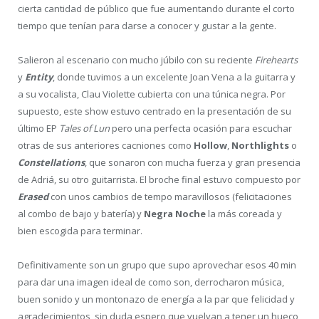
cierta cantidad de público que fue aumentando durante el corto
tiempo que tenían para darse a conocer y gustar a la gente.
Salieron al escenario con mucho júbilo con su reciente
Firehearts
y
Entity
, donde tuvimos a un excelente Joan Vena a la guitarra y
a su vocalista, Clau Violette cubierta con una túnica negra. Por
supuesto, este show estuvo centrado en la presentación de su
último EP
Tales of Lun
pero una perfecta ocasión para escuchar
otras de sus anteriores cacniones como
Hollow
,
Northlights
o
Constellations
, que sonaron con mucha fuerza y gran presencia
de Adriá, su otro guitarrista. El broche final estuvo compuesto por
Erased
con unos cambios de tempo maravillosos (felicitaciones
al combo de bajo y batería) y
Negra Noche
la más coreada y
bien escogida para terminar.
Definitivamente son un grupo que supo aprovechar esos 40 min
para dar una imagen ideal de como son, derrocharon música,
buen sonido y un montonazo de energía a la par que felicidad y
agradecimientos, sin duda espero que vuelvan a tener un hueco