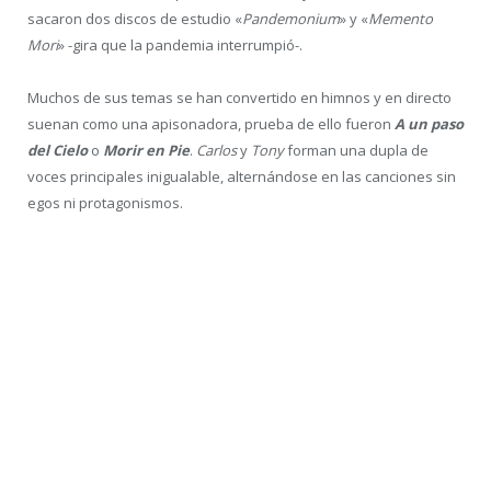
sacaron dos discos de estudio «
Pandemonium
» y «
Memento
Mori
» -gira que la pandemia interrumpió-.
Muchos de sus temas se han convertido en himnos y en directo
suenan como una apisonadora, prueba de ello fueron
A un paso
del Cielo
o
Morir en Pie
.
Carlos
y
Tony
forman una dupla de
voces principales inigualable, alternándose en las canciones sin
egos ni protagonismos.