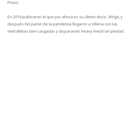
Picture
Mientras tanto en el Mark Reale nos encontramos a los
holandeses
Picture
con su cantante nuevo, el italiano
Phoenix
Reborn
que tomó el sitio de
Ronald
desde 2020.
Para muchos
Picture
es una banda bastante infravalorada en el
ámbito metalero, y yo después de ver el potente directo que
llevan puedo corroborarlo, aunque bien es cierto que alcanzaron
un buen nivel en países fuera de Europa.
Desde sus inicios
Picture
tienen un sonido influenciado
principalmente por Van Halen, pero también con pinceladas de