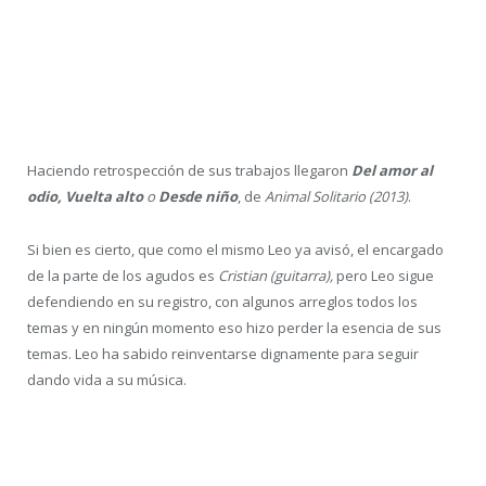
iba a pasar en este concierto.
Sin embargo, Leo nunca ha sido de rendirse y ofreció un
concierto más que digno donde cantó todos sus temas haciendo
repaso a gran parte de su carrera en su registro.
Su banda ha recogido nuevas incorporaciones,
Cristian Juárez
a
la guitarra y
Pablo Pantera
al bajo, junto a los ya conocidos
Rufo
Cantero
a la guitarra y
Carlos Expósito
a la batería.
Empezaron con
Grande
para seguir con temas como
Mesías
, en
las que salió a colaborar
Korpa
con
Leo
y la banda, que defiende
esas partes guturales más bestias del tema.