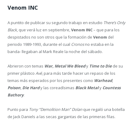
En esta ocasión utilizaron un despliegue sin precedentes con
serpientes a ambos lados del escenario tirando fuego y humo a
partes iguales.
Empezaron fuerte el concierto con la versión completa de
Abyss
of time
de su último trabajo
Omega
(2021), continuando con
The
essence of silence
.
Los temas se sucedieron casi sin tregua acompañándolos de
pirotecnia y sólo bajaron revoluciones para la aclamada
Cry for
the Moon
donde dieron tiempo al teclado
Coen Janssen
para
lucirse acompañado de la voz sobria de Simone.
Con
Consign to Oblivion
dieron el cierre a uno de los conciertos
mejor defendidos que he visto de los neerlandeses con la
pirotecnia y euforia que merecía dicho final.