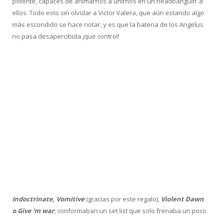
Angelus Apatrida
Si pensamos en bandas nacionales con mayor proyección y éxito
dentro y fuera del país, claramente ANgelus Aparida están en lo
alto del ranking.
Los thrash metaleros de Albacete conquistan los escenarios de
todas las ciudades y festivales que pisan. Files a su musica, que
ya tiene su propio sello de identidad, Angelus Apatrida llegaban
dispuesto a quemar los últimos restos de energía que nos
quedaban.
Jose
y
Davish
(bajo y guitarra), flanquean a
Guille
, encargado de