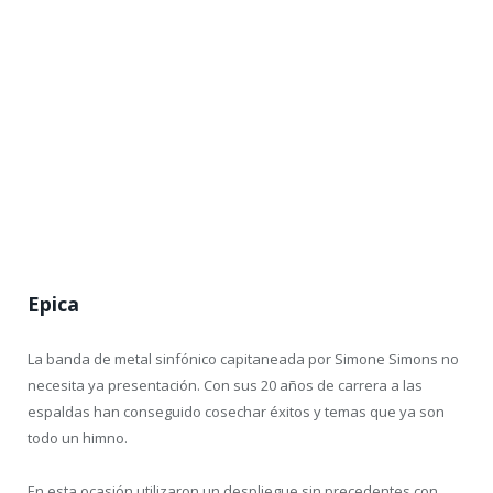
los grandes Deep Purple, Rainbow, o incluso a veces de Judas
Priest.
En 2019 publicaron el que por ahora es su último disco,
Wings
, y
después del parón de la pandemia llegaron a Villena con las
metralletas bien cargadas y disparando heavy metal sin piedad.