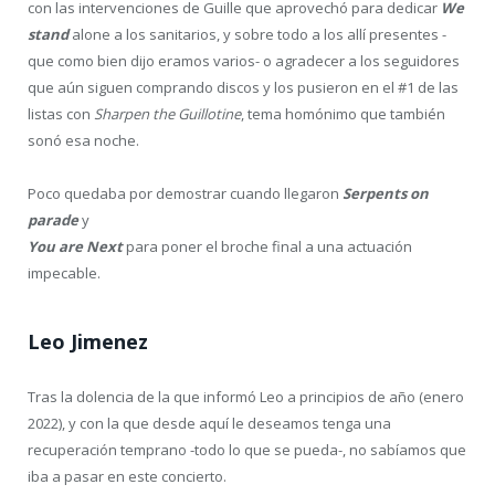
poner voz y guitarra a los temas. Un frente perfecto, dinámico,
potente, capaces de animarnos a unirnos en un headbanguin’ a
ellos. Todo esto sin olvidar a Victor Valera, que aún estando algo
más escondido se hace notar, y es que la bateria de los Angelus
no pasa desapercibida ¡que control!
Indoctrinate, Vomitive
(gracias por este regalo),
Violent Dawn