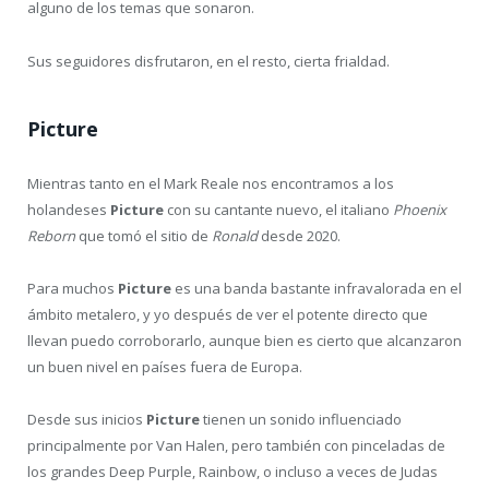
que hicieron a parte del público dispersarse del concierto que
nos atañía.
Hjärtat vet vad handed gör
,
Ghost of Perdition
,
The Devil’s
Orchard
,
The Drapery Falls
,
Sorceress
o
Deliveance
fueron
alguno de los temas que sonaron.
Sus seguidores disfrutaron, en el resto, cierta frialdad.