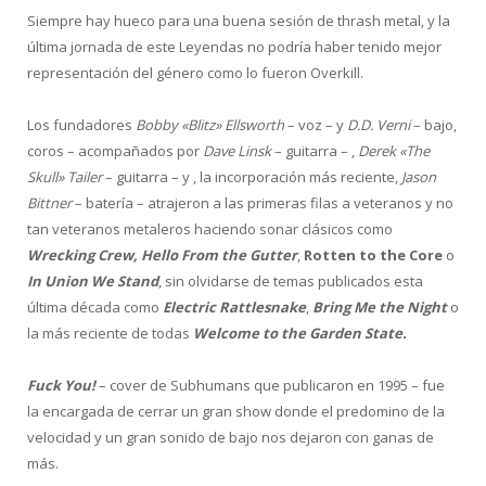
Siempre hay hueco para una buena sesión de thrash metal, y la
última jornada de este Leyendas no podría haber tenido mejor
representación del género como lo fueron Overkill.
Los fundadores
Bobby «Blitz» Ellsworth
– voz – y
D.D. Verni
– bajo,
coros – acompañados por
Dave Linsk
– guitarra – ,
Derek «The
Skull» Tailer
– guitarra – y , la incorporación más reciente,
Jason
Bittner
– batería – atrajeron a las primeras filas a veteranos y no
tan veteranos metaleros haciendo sonar clásicos como
Wrecking Crew, Hello From the Gutter
,
Rotten to the Core
o
In Union We Stand
, sin olvidarse de temas publicados esta
última década como
Electric Rattlesnake
,
Bring Me the Night
o
la más reciente de todas
Welcome to the Garden State.
Fuck You!
– cover de Subhumans que publicaron en 1995 – fue
la encargada de cerrar un gran show donde el predomino de la
velocidad y un gran sonido de bajo nos dejaron con ganas de
más.