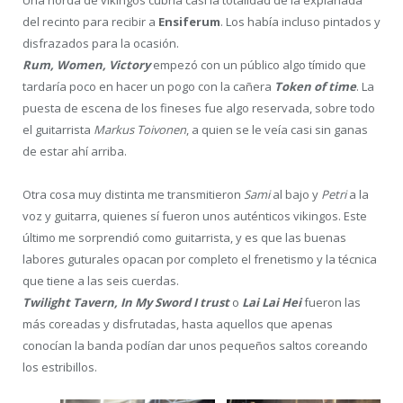
Una horda de vikingos cubría casi la totalidad de la explanada
del recinto para recibir a
Ensiferum
. Los había incluso pintados y
disfrazados para la ocasión.
Rum, Women, Victory
empezó con un público algo tímido que
tardaría poco en hacer un pogo con la cañera
Token of time
. La
puesta de escena de los fineses fue algo reservada, sobre todo
el guitarrista
Markus Toivonen
, a quien se le veía casi sin ganas
de estar ahí arriba.
Otra cosa muy distinta me transmitieron
Sami
al bajo y
Petri
a la
voz y guitarra, quienes sí fueron unos auténticos vikingos. Este
último me sorprendió como guitarrista, y es que las buenas
labores guturales opacan por completo el frenetismo y la técnica
que tiene a las seis cuerdas.
Twilight Tavern, In My Sword I trust
o
Lai Lai Hei
fueron las
más coreadas y disfrutadas, hasta aquellos que apenas
conocían la banda podían dar unos pequeños saltos coreando
los estribillos.