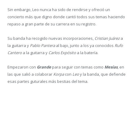
o Give ‘m
war
, conformaban un set list que solo frenaba un poco
con las intervenciones de Guille que aprovechó para dedicar
We
stand
alone a los sanitarios, y sobre todo a los allí presentes -
que como bien dijo eramos varios- o agradecer a los seguidores
que aún siguen comprando discos y los pusieron en el #1 de las
listas con
Sharpen the Guillotine
, tema homónimo que también
sonó esa noche.
Poco quedaba por demostrar cuando llegaron
Serpents on
parade
y
You are Next
para poner el broche final a una actuación
impecable.
Leo Jimenez
Tras la dolencia de la que informó Leo a principios de año (enero
2022), y con la que desde aquí le deseamos tenga una
recuperación temprano -todo lo que se pueda-, no sabíamos que