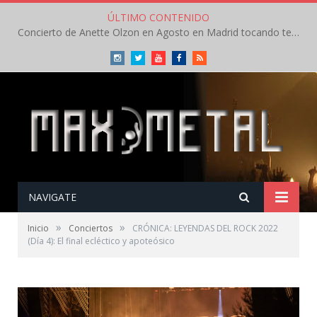
ÚLTIMO CONTENIDO
Concierto de Anette Olzon en Agosto en Madrid tocando temas de Nightwish
Instagram
Twitter
Youtube
Facebook
RSS
NAVIGATE
»
»
Inicio
Conciertos
CRÓNICA: LEYENDAS DEL ROCK 2022
(Día 4): El final ecléctico y apoteósico