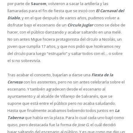
por parte de
Saurom
, volvieron a sacar la artillería y las
llamaradas para el fin de fiesta que se inició con
El Carnaval del
Diablo
, y en el que después de varios años, pudimos volver a
disfrutar bajo el escenario de un
Círculo Juglar
como se debe de
hacer, con el público danzando y acabar saltando en una melé.
No sin antes Migue hiciera protagonista del círculo a Nicolás, un
joven que cumplía 17 años, y que nos pidió que hiciéramos rey
del círculo para luego “estrujarlo” y saltar todos con el… o sobre
el si no sobrevivía.
Tras acabar el concierto, bajarían a darse una
Fiesta de la
Cerveza
con los asistentes, pero no sin antes celebrarla sobre el
escenario. Y también agradecen desde el escenario al
ayuntamiento y al alcalde de Villarejo de Salvanés, que se
supone que está entre el público pero no acaba saludando.
Hasta que finalmente acabamos bebiendo todos juntos en
La
Taberna
que había en la plaza. Para lo cual cada uno bajó como
quiso, pero destacada fue la forma de
Jose G.
el cuál decidió
bajar saltando del escenario al público. Y es que como me dijo un