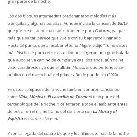
gran parte de la noche.
Los dos bloques intermedios predominaron melodías más
tranquilas y algunas baladas. Aunque incluía la canción de
Salta
,
que parece estar hecha específicamente para
Gallardo
, ya que
más que saltar, parece que vuele con su bajo retroiluminado.
Hasta tal punto, que al acabar el tema
Migue
le dijo “Tu no saltes
más Pischa”. Y para cerrar este bloque, eligieron una gran balada
que aunque va camino de cumplir ya casi dos años, aún no ha
visto casi directos ya que el álbum
Música
al que pertenece se
publicó en el tramo final del primer año de pandemia (2020).
En estos compases de la noche también sonaron canciones
como
Vida
,
Música
o
El Lazarillo de Tormes
como parte del
tercer bloque de la noche. Y calentaron a tope el ambiente antes
de entrar en el último tramo del concierto con
La Musa y el
Espíritu
en su versión metal.
Y con la llegada del cuatro bloque y los últimos temas de la noche