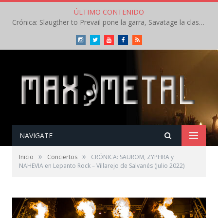
ÚLTIMO CONTENIDO
Crónica: Slaugther to Prevail pone la garra, Savatage la clase en la apertura del Leyendas del Rock – Miércoles – Agosto 2026
Instagram
Twitter
Youtube
Facebook
RSS
NAVIGATE
»
»
Inicio
Conciertos
CRÓNICA: SAUROM, ZYPHRA y
NAHEVIA en Lepanto Rock – Villarejo de Salvanés (Julio 2022)