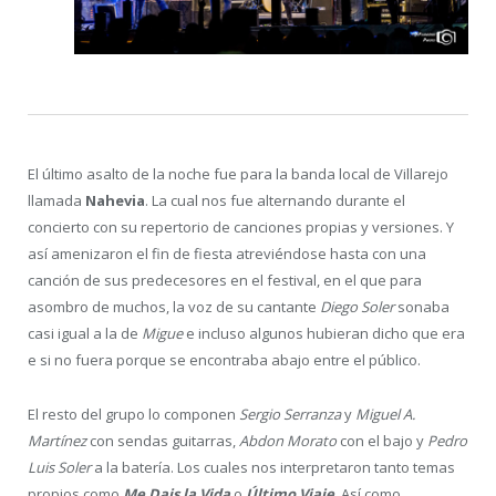
El último asalto de la noche fue para la banda local de Villarejo
llamada
Nahevia
. La cual nos fue alternando durante el
concierto con su repertorio de canciones propias y versiones. Y
así amenizaron el fin de fiesta atreviéndose hasta con una
canción de sus predecesores en el festival, en el que para
asombro de muchos, la voz de su cantante
Diego Soler
sonaba
casi igual a la de
Migue
e incluso algunos hubieran dicho que era
e si no fuera porque se encontraba abajo entre el público.
El resto del grupo lo componen
Sergio Serranza
y
Miguel A.
Martínez
con sendas guitarras,
Abdon Morato
con el bajo y
Pedro
Luis Soler
a la batería. Los cuales nos interpretaron tanto temas
propios como
Me Dais la Vida
o
Último Viaje
. Así como