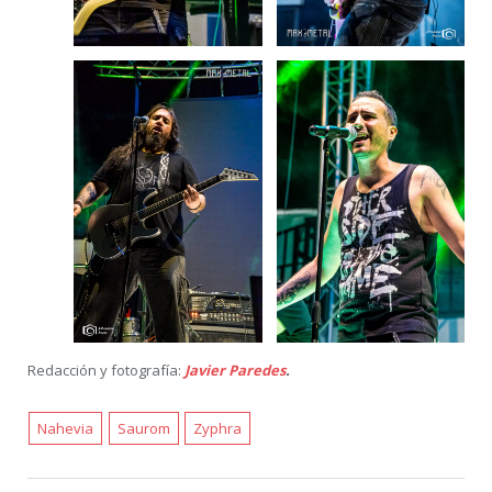
Redacción y fotografía:
Javier Paredes
.
Nahevia
Saurom
Zyphra