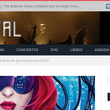
Crónica: In Flames y The Baboon Show compiten por el mejor concierto del día en el Leyendas del Rock – Viernes – Agosto 2026
TAS
CONCIERTOS
DVD
LIBROS
AGENDA
K anuncian gira europea para 2023