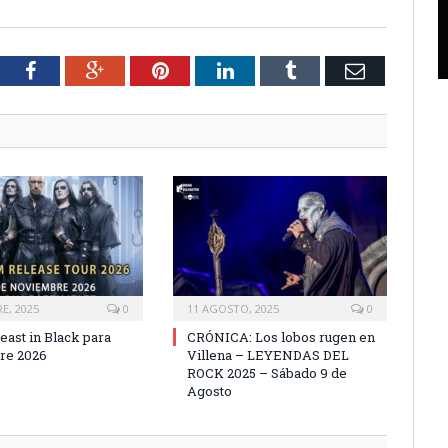
tter
Facebook
Google+
Pinterest
LinkedIn
Tumblr
Email
E, 2025
0
11 AGOSTO, 2025
0
east in Black para
CRÓNICA: Los lobos rugen en
re 2026
Villena – LEYENDAS DEL
ROCK 2025 – Sábado 9 de
Agosto