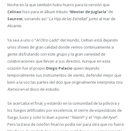
Noche en la que también hubo hueco para la versión que
Celtian
hizo para el álbum tributo “
Mester de Juglaría
” de
Saurom
, sonando así “
La Hija de las Estrellas
” junto al mar de
Alicante.
Ya sea a uno o “
Al Otro Lado
” del mundo, Celtian está dejando
unos shows de gran calidad donde vemos continuamente a
gente disfrutando con este grupo y la gran variedad de
colaboraciones que llevan a sus directos. Aunque en esta
ocasión fue el propio
Diego Palacio
quien dejando
temporalmente sus instrumentos de viento, defendió mejor que
bien a la voz las partes del dúo que originalmente interpreta
Isra
Ramos
en el disco de estudio.
Se acercaba el final, y estando en la comunidad de la pólvora y
los fuegos artificiales por excelencia, el cierre de espectáculo de
fuego, luces y color lo iban a poner “
Niamh
” y el “
Hijo del Ayer
”.
Pero la traca de colofón final no podía ser para otra que no fuera