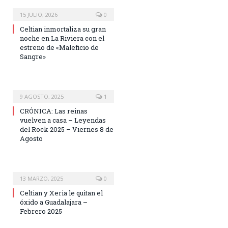
15 JULIO, 2026
0
Celtian inmortaliza su gran
noche en La Riviera con el
estreno de «Maleficio de
Sangre»
9 AGOSTO, 2025
1
CRÓNICA: Las reinas
vuelven a casa – Leyendas
del Rock 2025 – Viernes 8 de
Agosto
13 MARZO, 2025
0
Celtian y Xeria le quitan el
óxido a Guadalajara –
Febrero 2025