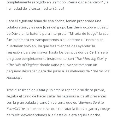
completamente recogido en un moño. ¿Sería culpa del calor?, ¿la
humedad de la costa mediterránea?
Para el siguiente tema de esa noche, tenían preparada una
colaboración, y es que
José
del grupo
Lándevir
ocupó el puesto
de David en la batería para interpretar “Mirada de fuego”, la cual
fue la primera en transportarnos a su anterior LP. Pero no se
quedarían solo ahí, ya que tras “Sendas de Leyenda” la
regresión iba a ser mayor, hasta los tiempos donde
Celtian
era
un grupo completamente instrumental con “
The Morning Star
” y
“
The Hills of Clogher
” donde Xana y su voz se tomaron un
pequeño descanso para dar paso a las melodías de “
The Druid’s
Awaiting
”.
Tras el regreso de
Xana
y un amplio repaso a su disco previo,
llegaba el turno de hacer saltar las lágrimas a los allí presentes
con la gran balada y canción de cuna que es “
Siempre Seré tu
Estrella”
. De la que nos tuvo que rescatar la fuerza, garra y coraje
de “
Eala
” devolviéndonos a la fiesta que era aquella noche.