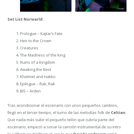
Set List Norwarld:
Prologue – Kajtar’s Fate
Heir to the Crown
Creatures
The Madness of the King
Ruins of a Kingdom
Awaking the Best
Khelmet and Hakko
Epilogue – Rak, Rak
BIS – Arden
Tras acondicionar el escenario con unos pequeños cambios,
llegó en el tercer tiempo, el turno de las melodías folk de
Celtian
.
Que nada más subir el pequeño telón que cubría parte del
escenario, empezó a sonar la canción instrumental de su intro
“
La Obertura del Bosque
” con la que
David Landeroin
entró