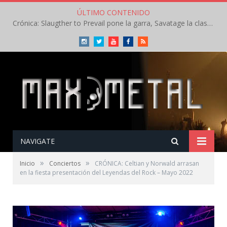
ÚLTIMO CONTENIDO
Crónica: Slaugther to Prevail pone la garra, Savatage la clase en la apertura del Leyendas del Rock – Miércoles – Agosto 2026
Instagram
Twitter
Youtube
Facebook
RSS
NAVIGATE
»
»
Inicio
Conciertos
CRÓNICA: Celtian y Norwald arrasan
en la fiesta presentación del Leyendas del Rock – Mayo 2022