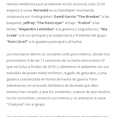
retrasó media hora por problemas en los accesos), a las 23:30
empezó a sonar
Norwald
en la Sala Babel. Una banda
compuesta por 6 integrantes:
David García “The Breaker”
a las
baquetas,
Jeffrey “The Destroyer”
al bajo,
“Frehul”
a las
teclas,
“Alejandro Leónidas”
a la guitarra y segunda voz,
“Nia
Creak”
a la voz principal y la compositora y frontman del grupo
“Patri Grief”
a la guiatarra principal y al hacha.
Los murcianos dieron un concierto corto pero intenso, donde nos
presentaron 9 de las 11 canciones de su hasta ahora único LP
que vio la luz a finales de 2019, y calentaron el ambiente con sus
melodías de power metal sinfónico, regado de guturales, y una
guitarra customizada en forma de hacha de guerra. Para
adentrarnos en el mundo fantástico de Norwald que ellos
mismos han creado, y que los asistentes, a pesar de que muchos
no los conocerían, corearon sus himnos y se animaron a cazar
“
Creatures
” con el grupo.
Una banda reciente, que ha vivido más tiempo en pandemia que