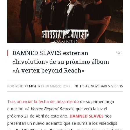
DAMNED SLAVES estrenan
1
«Involution» de su próximo álbum
«A vertex beyond Reach»
POR
IRENE KILMISTER
EL
28 MARZO, 2022
NOTICIAS
,
NOVEDADES
,
VIDEOS
Tras anunciar la fecha de lanzamiento
de su primer larga
duración «
A Vertex Beyond Reach»
, que verá la luz el
próximo 21 de Abril de este año,
DAMNED SLAVES
nos
presentan un nuevo adelanto que se suma a los videoclips