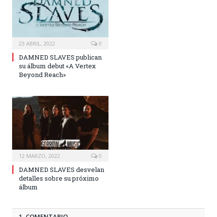
23 ABRIL, 2022
0
DAMNED SLAVES publican
su álbum debut «A Vertex
Beyond Reach»
12 MARZO, 2022
0
DAMNED SLAVES desvelan
detalles sobre su próximo
álbum
1 COMENTARIO