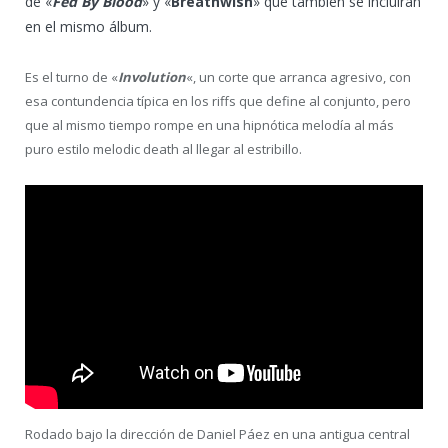
de «
Fed By Blood
» y «
Breathwish
» que también se incluirán
en el mismo álbum.
Es el turno de «
Involution
«, un corte que arranca agresivo, con
esa contundencia típica en los riffs que define al conjunto, pero
que al mismo tiempo rompe en una hipnótica melodía al más
puro estilo melodic death al llegar al estribillo.
Rodado bajo la dirección de Daniel Páez en una antigua central