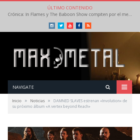
ÚLTIMO CONTENIDO
Crónica: In Flames y The Baboon Show compiten por el mejor concierto del día en el Leyendas del Rock – Viernes – Agosto 2026
Instagram
Twitter
Youtube
Facebook
RSS
NAVIGATE
»
»
Inicio
Noticias
DAMNED SLAVES estrenan «Involution» de
su próximo álbum «A vertex beyond Reach»