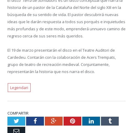
El disco
‘Terra de Somiadors’
es un disco conceptual que narra la
historia de un pastor de la Cataluña del Norte del siglo XIII en la
búsqueda de su sentido de vida. El pastor descubrirá nuevas
ideas que le darán respuesta a todos sus porqués e inquietudes
más profundas y de este modo, emprenderá unnuevo camino de
regreso cerca de sus seres más queridos.
El 19 de marzo presentarán el disco en el Teatre Auditori de
Cardedeu. Contarán con la colaboración de Acers Trempats,
grupo de teatro de recreación medieval. Conjuntamente,
representarán la historia que nos narra el disco.
Legendari
COMPARTIR
Twitter
Facebook
Google+
Pinterest
LinkedIn
Tumblr
Email