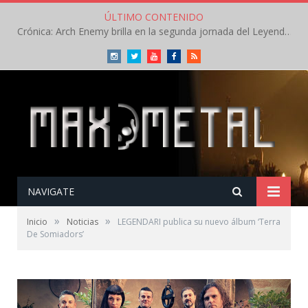
ÚLTIMO CONTENIDO
Crónica: Arch Enemy brilla en la segunda jornada del Leyendas del Rock – Jueves – Agosto 2026
Instagram
Twitter
Youtube
Facebook
RSS
NAVIGATE
»
»
Inicio
Noticias
LEGENDARI publica su nuevo álbum ‘Terra
De Somiadors’