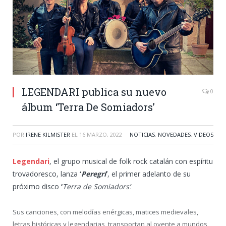
LEGENDARI publica su nuevo
0
álbum ‘Terra De Somiadors’
POR
IRENE KILMISTER
EL
16 MARZO, 2022
NOTICIAS
,
NOVEDADES
,
VIDEOS
Legendari
, el grupo musical de folk rock catalán con espíritu
trovadoresco, lanza
‘
Peregrí
‘
, el primer adelanto de su
próximo disco
‘
Terra de Somiadors’
.
Sus canciones, con melodías enérgicas, matices medievales,
letras históricas y legendarias, transportan al oyente a mundos