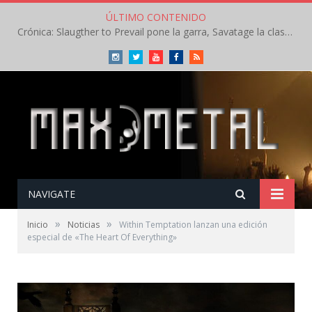
ÚLTIMO CONTENIDO
Crónica: Slaugther to Prevail pone la garra, Savatage la clase en la apertura del Leyendas del Rock – Miércoles – Agosto 2026
Instagram
Twitter
Youtube
Facebook
RSS
NAVIGATE
»
»
Inicio
Noticias
Within Temptation lanzan una edición
especial de «The Heart Of Everything»