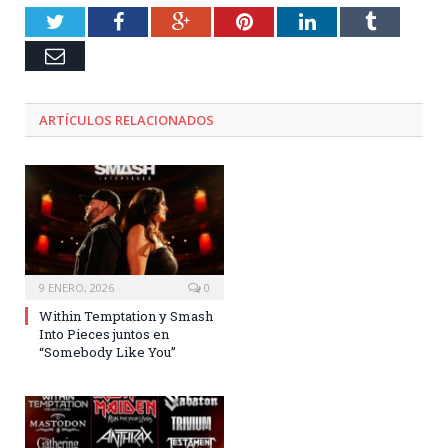
Twitter
Facebook
Google+
Pinterest
LinkedIn
Tumblr
Email
ARTÍCULOS RELACIONADOS
9 ENERO, 2026
0
Within Temptation y Smash
Into Pieces juntos en
“Somebody Like You”