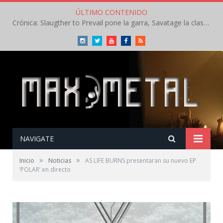
ÚLTIMO CONTENIDO
Crónica: Slaugther to Prevail pone la garra, Savatage la clase en la apertura del Leyendas del Rock – Miércoles – Agosto 2026
Instagram
Twitter
Youtube
Facebook
RSS
NAVIGATE
»
»
Inicio
Noticias
AS LIFE BURNS presentaran su nuevo EP
‘POLAR’ en directo