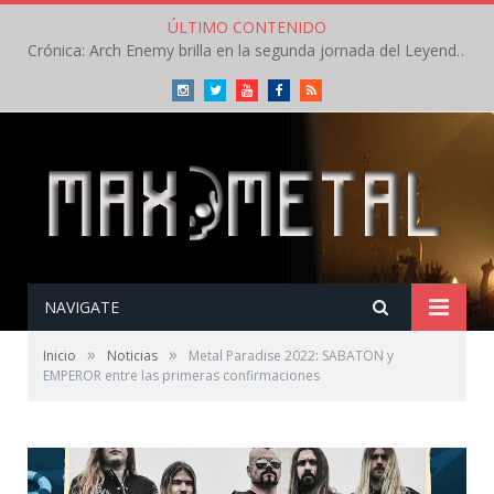
ÚLTIMO CONTENIDO
Crónica: Arch Enemy brilla en la segunda jornada del Leyendas del Rock – Jueves – Agosto 2026
Instagram
Twitter
Youtube
Facebook
RSS
NAVIGATE
»
»
Inicio
Noticias
Metal Paradise 2022: SABATON y
EMPEROR entre las primeras confirmaciones