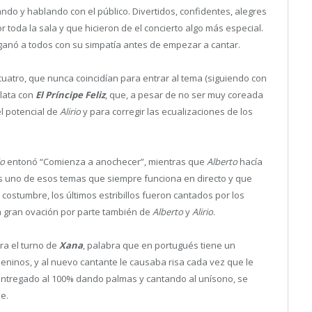
do y hablando con el público. Divertidos, confidentes, alegres
 toda la sala y que hicieron de el concierto algo más especial.
ganó a todos con su simpatía antes de empezar a cantar.
uatro, que nunca coincidían para entrar al tema (siguiendo con
 lata con
El Príncipe Feliz
, que, a pesar de no ser muy coreada
el potencial de
Alirio
y para corregir las ecualizaciones de los
io
entonó “Comienza a anochecer”, mientras que
Alberto
hacía
 uno de esos temas que siempre funciona en directo y que
 costumbre, los últimos estribillos fueron cantados por los
a gran ovación por parte también de
Alberto
y
Alirio
.
era el turno de
Xana
, palabra que en portugués tiene un
meninos, y al nuevo cantante le causaba risa cada vez que le
o entregado al 100% dando palmas y cantando al unísono, se
e.