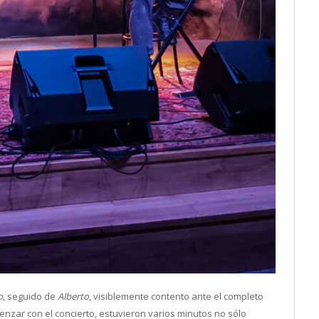
o
, seguido de
Alberto
, visiblemente contento ante el completo
menzar con el concierto, estuvieron varios minutos no sólo