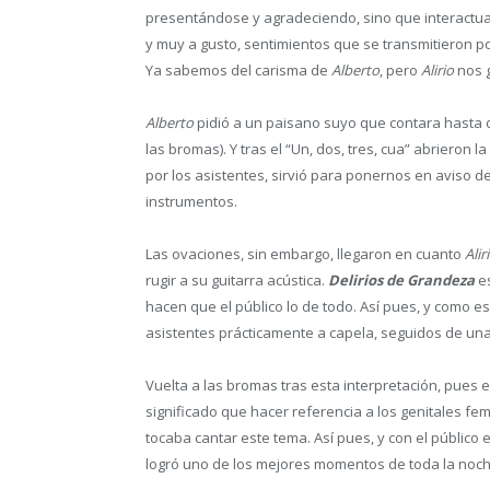
presentándose y agradeciendo, sino que interactuan
y muy a gusto, sentimientos que se transmitieron por
Ya sabemos del carisma de
Alberto
, pero
Alirio
nos 
Alberto
pidió a un paisano suyo que contara hasta c
las bromas). Y tras el “Un, dos, tres, cua” abrieron la
por los asistentes, sirvió para ponernos en aviso d
instrumentos.
Las ovaciones, sin embargo, llegaron en cuanto
Alir
rugir a su guitarra acústica.
Delirios de Grandeza
es
hacen que el público lo de todo. Así pues, y como es
asistentes prácticamente a capela, seguidos de un
Vuelta a las bromas tras esta interpretación, pues 
significado que hacer referencia a los genitales fe
tocaba cantar este tema. Así pues, y con el públic
logró uno de los mejores momentos de toda la noch