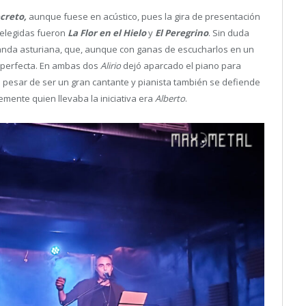
ecreto,
aunque fuese en acústico, pues la gira de presentación
 elegidas fueron
La Flor en el Hielo
y
El Peregrino
. Sin duda
a banda asturiana, que, aunque con ganas de escucharlos en un
ue perfecta. En ambas dos
Alirio
dejó aparcado el piano para
a pesar de ser un gran cantante y pianista también se defiende
mente quien llevaba la iniciativa era
Alberto
.