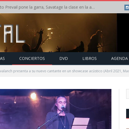
Crónica: Slaugther to Prevail pone la garra, Savatage la clase en la apertura del Leyendas del Rock – Miércoles – Agosto 2026
TAS
CONCIERTOS
DVD
LIBROS
AGENDA
alanch presenta a su nuevo cantante en un showcase acústico (Abril 2021, Mad