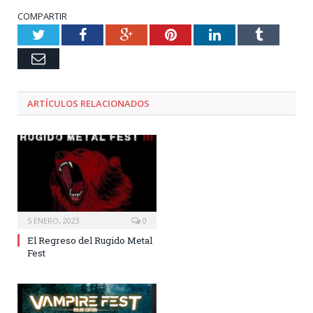
COMPARTIR
Twitter
Facebook
Google+
Pinterest
LinkedIn
Tumblr
Email
ARTÍCULOS RELACIONADOS
5 ENERO, 2023
0
El Regreso del Rugido Metal
Fest