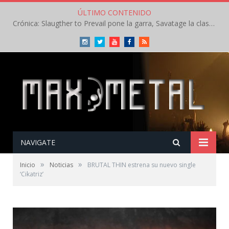
ÚLTIMO CONTENIDO
Crónica: Slaugther to Prevail pone la garra, Savatage la clase en la apertura del Leyendas del Rock – Miércoles – Agosto 2026
Instagram
Twitter
Youtube
Facebook
RSS
NAVIGATE
»
»
Inicio
Noticias
BRUTAL THIN estrena su nuevo single
‘Cikatriz’