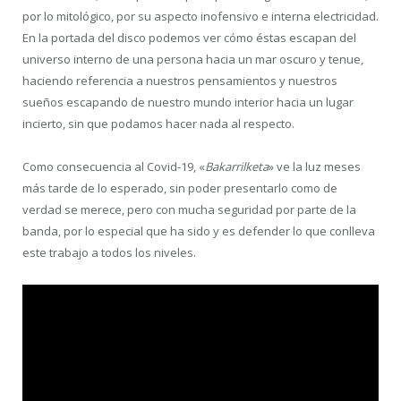
por lo mitológico, por su aspecto inofensivo e interna electricidad.
En la portada del disco podemos ver cómo éstas escapan del
universo interno de una persona hacia un mar oscuro y tenue,
haciendo referencia a nuestros pensamientos y nuestros
sueños escapando de nuestro mundo interior hacia un lugar
incierto, sin que podamos hacer nada al respecto.
Como consecuencia al Covid-19, «
Bakarrilketa
» ve la luz meses
más tarde de lo esperado, sin poder presentarlo como de
verdad se merece, pero con mucha seguridad por parte de la
banda, por lo especial que ha sido y es defender lo que conlleva
este trabajo a todos los niveles.