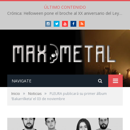
ÚLTIMO CONTENIDO
Crónica: Helloween pone el broche al XX aniversario del Leyendas del Rock – Sábado – Agosto 2026
Instagram
Twitter
Youtube
Facebook
RSS
NAVIGATE
»
»
Inicio
Noticias
PLEURA publicará su primer álbum
‘Bakarrilketa’ el 03 de noviembre