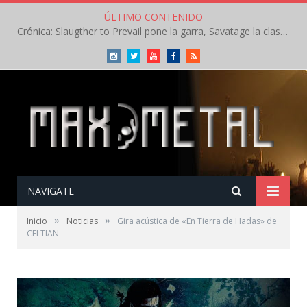
ÚLTIMO CONTENIDO
Crónica: Slaugther to Prevail pone la garra, Savatage la clase en la apertura del Leyendas del Rock – Miércoles – Agosto 2026
Instagram
Twitter
Youtube
Facebook
RSS
NAVIGATE
»
»
Inicio
Noticias
Gira acústica de «En Tierra de Hadas» de
CELTIAN