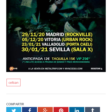
celtian
COMPARTIR
Twitter
Facebook
Google+
Pinterest
LinkedIn
Tumblr