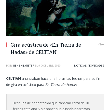
Gira acústica de «En Tierra de
0
Hadas» de CELTIAN
POR
IRENE KILMISTER
EL
9 OCTUBRE, 2020
NOTICIAS
,
NOVEDADES
CELTIAN
anunciaban hace una horas las fechas para su fin
de gira en acústico para
En Tierra de Hadas
.
Después de haber tenido que cancelar cerca de 30
fechas este año, y sin saber aún cuando podremos