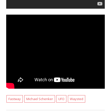
Fastway
Michael Schenker
UFO
Waysted