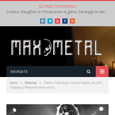
ÚLTIMO CONTENIDO
Crónica: Slaugther to Prevail pone la garra, Savatage la clase en la apertura del Leyendas del Rock – Miércoles – Agosto 2026
Instagram
Twitter
Youtube
Facebook
RSS
NAVIGATE
»
»
Inicio
Noticias
Fallece Pete Way, icónico bajista de UFO,
Fastway y Waysted entre otros