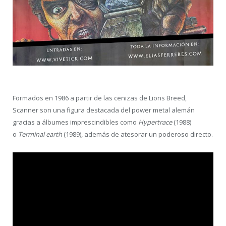
Formados en 1986 a partir de las cenizas de Lions Breed,
Scanner son una figura destacada del power metal alemán
gracias a álbumes imprescindibles como
Hypertrace
(1988)
o
Terminal earth
(1989), además de atesorar un poderoso directo.