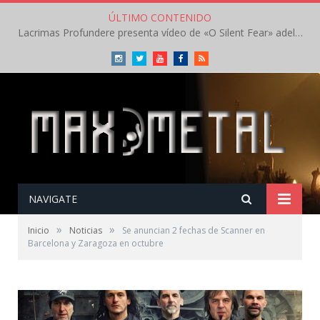
ÚLTIMO CONTENIDO
Lacrimas Profundere presenta vídeo de «O Silent Fear» adelanto de su próximo disco
Instagram
Twitter
Youtube
Facebook
RSS
NAVIGATE
»
»
Inicio
Noticias
Se anuncian 2 fechas de Scanner en
Barcelona y Zaragoza en octubre