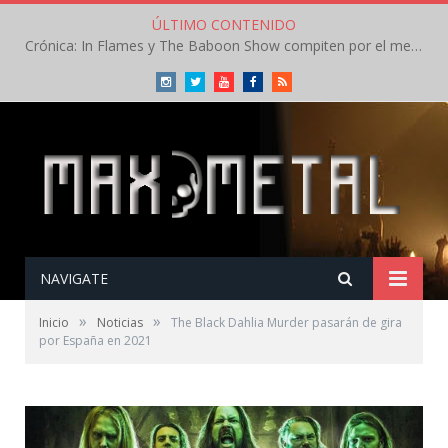
ÚLTIMO CONTENIDO
Crónica: In Flames y The Baboon Show compiten por el mejor concierto del día en el Leyendas del Rock – Viernes – Agosto 2026
Instagram
Twitter
Youtube
Facebook
RSS
NAVIGATE
»
»
Inicio
Noticias
The Black Dahlia Murder pasarán de gira
por España en 2021