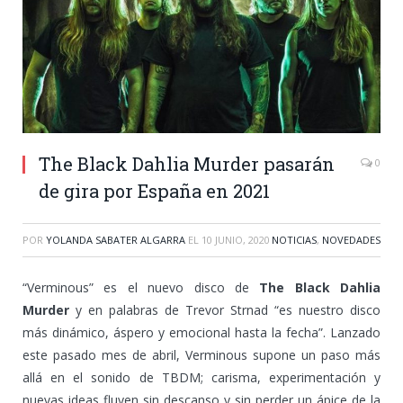
The Black Dahlia Murder pasarán
0
de gira por España en 2021
POR
YOLANDA SABATER ALGARRA
EL
10 JUNIO, 2020
NOTICIAS
,
NOVEDADES
“Verminous” es el nuevo disco de
The Black Dahlia
Murder
y en palabras de Trevor Strnad “es nuestro disco
más dinámico, áspero y emocional hasta la fecha”. Lanzado
este pasado mes de abril, Verminous supone un paso más
allá en el sonido de TBDM; carisma, experimentación y
nuevas ideas fluyen sin descanso y sin perder un ápice de la