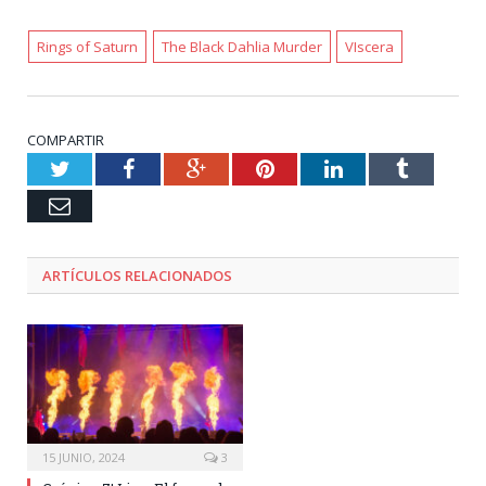
Rings of Saturn
The Black Dahlia Murder
VIscera
COMPARTIR
Twitter
Facebook
Google+
Pinterest
LinkedIn
Tumblr
Email
ARTÍCULOS RELACIONADOS
15 JUNIO, 2024
3