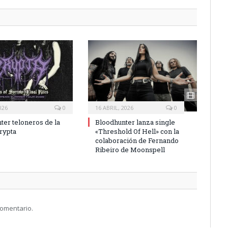
026
0
16 ABRIL, 2026
0
ter teloneros de la
Bloodhunter lanza single
Crypta
«Threshold Of Hell» con la
colaboración de Fernando
Ribeiro de Moonspell
comentario.