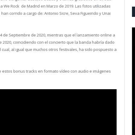
la We Rock de Madrid en Marzo de 2019. Las fotos utilizadas
 han corrido a cargo de: Antonio Sicre, Seva Figueirido y Unai
el 4 de Septiembre de 2020, mientras que el lanzamiento online a
de 2020, coincidiendo con el concierto que la banda habría dado
 cual, al igual que muchos otros festivales, ha sido pospuesto a
e estos bonus tracks en formato vídeo con audio e imágenes