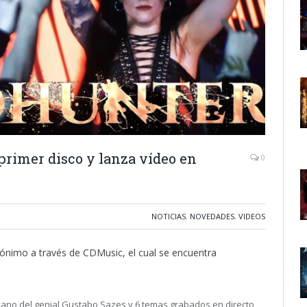
rimer disco y lanza vídeo en
0
NOTICIAS
,
NOVEDADES
,
VIDEOS
ónimo a través de CDMusic, el cual se encuentra
mano del genial Gustabo Sazes y 6 temas grabados en directo