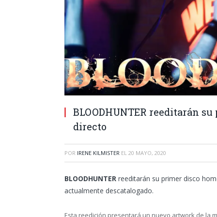
BLOODHUNTER reeditarán su p
directo
POR
IRENE KILMISTER
EL
20 MAYO, 2020
BLOODHUNTER
reeditarán su primer disco hom
actualmente descatalogado.
Esta reedición presentará un nuevo artwork de la 