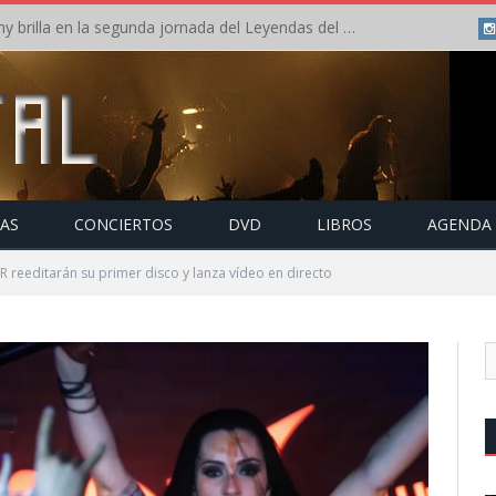
Crónica: Arch Enemy brilla en la segunda jornada del Leyendas del Rock – Jueves – Agosto 2026
TAS
CONCIERTOS
DVD
LIBROS
AGENDA
eeditarán su primer disco y lanza vídeo en directo