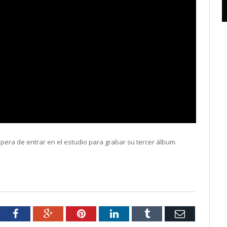
era de entrar en el estudio para grabar su tercer álbum.
tter
Facebook
Google+
Pinterest
LinkedIn
Tumblr
Email