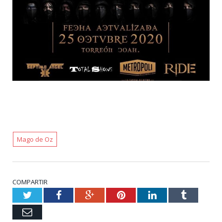
Mago de Oz
COMPARTIR
Twitter
Facebook
Google+
Pinterest
LinkedIn
Tumblr
Email