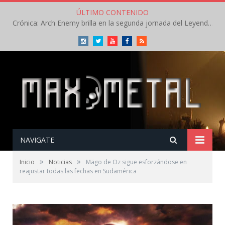
ÚLTIMO CONTENIDO
Crónica: Arch Enemy brilla en la segunda jornada del Leyendas del Rock – Jueves – Agosto 2026
Instagram
Twitter
Youtube
Facebook
RSS
NAVIGATE
»
»
Inicio
Noticias
Mägo de Oz sigue esforzándose en
reajustar todas las fechas en Sudamérica