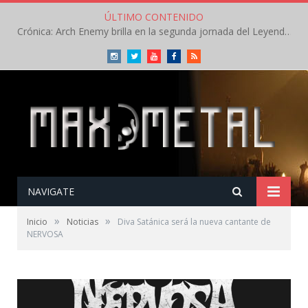
ÚLTIMO CONTENIDO
Crónica: Arch Enemy brilla en la segunda jornada del Leyendas del Rock – Jueves – Agosto 2026
Instagram
Twitter
Youtube
Facebook
RSS
NAVIGATE
»
»
Inicio
Noticias
Diva Satánica será la nueva cantante de
NERVOSA