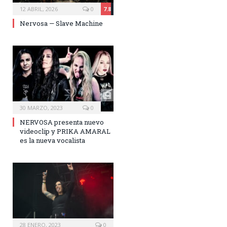
12 ABRIL, 2026
0
7.8
Nervosa — Slave Machine
30 MARZO, 2023
0
NERVOSA presenta nuevo
videoclip y PRIKA AMARAL
es la nueva vocalista
28 ENERO, 2023
0