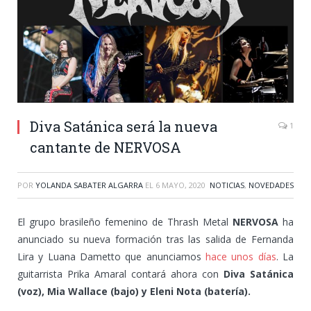
Diva Satánica será la nueva
1
cantante de NERVOSA
POR
YOLANDA SABATER ALGARRA
EL
6 MAYO, 2020
NOTICIAS
,
NOVEDADES
El grupo brasileño femenino de Thrash Metal
NERVOSA
ha
anunciado su nueva formación tras las salida de Fernanda
Lira y Luana Dametto que anunciamos
hace unos días
. La
guitarrista Prika Amaral contará ahora con
Diva Satánica
(voz), Mia Wallace (bajo) y Eleni Nota (batería).