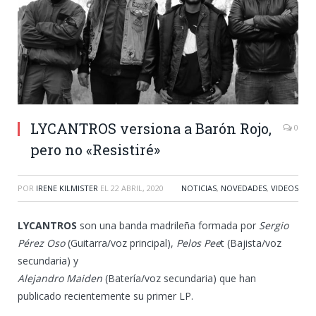
LYCANTROS versiona a Barón Rojo,
0
pero no «Resistiré»
POR
IRENE KILMISTER
EL
22 ABRIL, 2020
NOTICIAS
,
NOVEDADES
,
VIDEOS
LYCANTROS
son una banda madrileña formada por
Sergio
Pérez Oso
(Guitarra/voz principal),
Pelos Pee
t (Bajista/voz
secundaria) y
Alejandro Maiden
(Batería/voz secundaria) que han
publicado recientemente su primer LP.