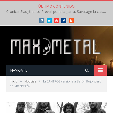
ÚLTIMO CONTENIDO
Crónica: Slaugther to Prevail pone la garra, Savatage la clase en la apertura del Leyendas del Rock – Miércoles – Agosto 2026
Instagram
Twitter
Youtube
Facebook
RSS
NAVIGATE
»
»
Inicio
Noticias
LYCANTROS versiona a Barón Rojo, pero
no «Resistiré»