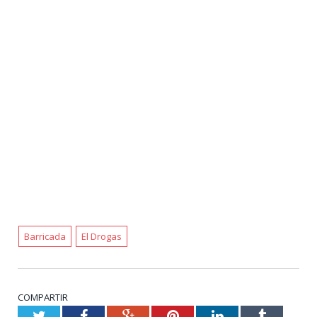
Barricada
El Drogas
COMPARTIR
Twitter
Facebook
Google+
Pinterest
LinkedIn
Tumblr