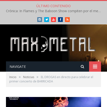
ÚLTIMO CONTENIDO
Crónica: In Flames y The Baboon Show compiten por el mejor concierto del día en el Leyendas del Rock – Viernes – Agosto 2026
Instagram
Twitter
Youtube
Facebook
RSS
NAVIGATE
»
»
Inicio
Noticias
EL DROGAS en directo para celebrar el
primer concierto de BARRICADA