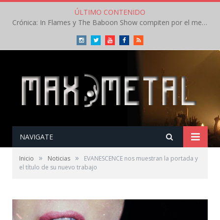
ÚLTIMO CONTENIDO
Crónica: In Flames y The Baboon Show compiten por el mejor concierto del día en el Leyendas del Rock – Viernes – Agosto 2026
Instagram
Twitter
Youtube
Facebook
RSS
NAVIGATE
»
»
Inicio
Noticias
EVANESCENCE nos muestran la portada y
el título de su nuevo trabajo