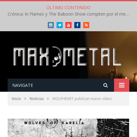
ÚLTIMO CONTENIDO
Crónica: In Flames y The Baboon Show compiten por el mejor concierto del día en el Leyendas del Rock – Viernes – Agosto 2026
Instagram
Twitter
Youtube
Facebook
RSS
NAVIGATE
»
»
Inicio
Noticias
WOLFHEART publican nuevo vídeo