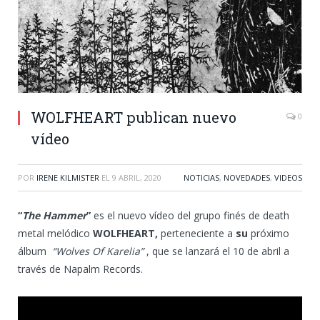
WOLFHEART publican nuevo
0
vídeo
POR
IRENE KILMISTER
EL
9 ABRIL, 2020
NOTICIAS
,
NOVEDADES
,
VIDEOS
“
The Hammer
”
es el nuevo vídeo del grupo finés de death
metal melódico
WOLFHEART,
perteneciente a
su
próximo
álbum
“Wolves Of Karelia”
, que se lanzará el 10 de abril a
través de Napalm Records.