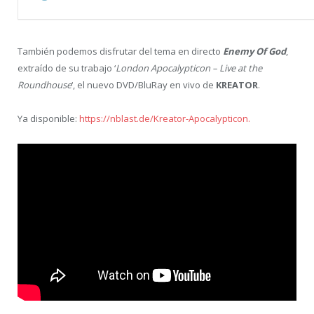
También podemos disfrutar del tema en directo
Enemy Of God
,
extraído de su trabajo ‘
London Apocalypticon – Live at the
Roundhouse
‘, el nuevo DVD/BluRay en vivo de
KREATOR
.
Ya disponible:
https://nblast.de/Kreator-Apocalypticon.