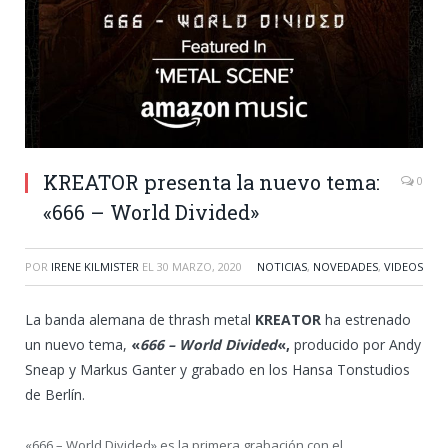
KREATOR presenta la nuevo tema:
0
«666 – World Divided»
POR
IRENE KILMISTER
EL
30 MARZO, 2020
NOTICIAS
,
NOVEDADES
,
VIDEOS
La banda alemana de thrash metal
KREATOR
ha estrenado
un nuevo tema,
«
666 – World Divided
«,
producido por Andy
Sneap y Markus Ganter y grabado en los Hansa Tonstudios
de Berlín.
«666 – World Divided» es la primera grabación con el