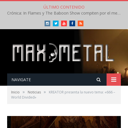
ÚLTIMO CONTENIDO
Crónica: In Flames y The Baboon Show compiten por el mejor concierto del día en el Leyendas del Rock – Viernes – Agosto 2026
Instagram
Twitter
Youtube
Facebook
RSS
NAVIGATE
»
»
Inicio
Noticias
KREATOR presenta la nuevo tema: «666 –
World Divided»