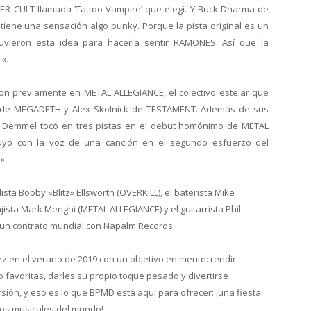
ER CULT llamada ‘Tattoo Vampire’ que elegí. Y Buck Dharma de
tiene una sensación algo punky. Porque la pista original es un
uvieron esta idea para hacerla sentir RAMONES. Así que la
 «.
on previamente en METAL ALLEGIANCE, el colectivo estelar que
on de MEGADETH y Alex Skolnick de TESTAMENT. Además de sus
o, Demmel tocó en tres pistas en el debut homónimo de METAL
buyó con la voz de una canción en el segundo esfuerzo del
».
sta Bobby «Blitz» Ellsworth (OVERKILL), el baterista Mike
sta Mark Menghi (METAL ALLEGIANCE) y el guitarrista Phil
un contrato mundial con Napalm Records.
 en el verano de 2019 con un objetivo en mente: rendir
 favoritas, darles su propio toque pesado y divertirse
ión, y eso es lo que BPMD está aquí para ofrecer: ¡una fiesta
tos musicales del mundo!