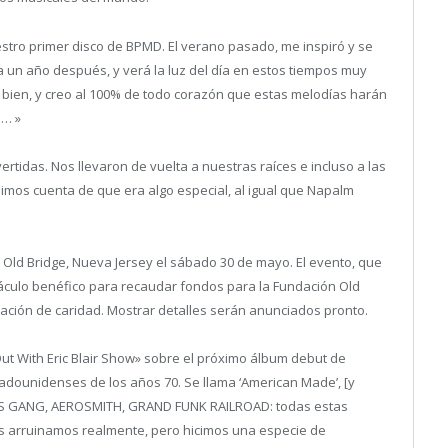
tro primer disco de BPMD. El verano pasado, me inspiró y se
ra un año después, y verá la luz del día en estos tiempos muy
rse bien, y creo al 100% de todo corazón que estas melodías harán
 … »
rtidas. Nos llevaron de vuelta a nuestras raíces e incluso a las
dimos cuenta de que era algo especial, al igual que Napalm
Old Bridge, Nueva Jersey el sábado 30 de mayo. El evento, que
táculo benéfico para recaudar fondos para la Fundación Old
ndación de caridad. Mostrar detalles serán anunciados pronto.
ut With Eric Blair Show» sobre el próximo álbum debut de
dounidenses de los años 70. Se llama ‘American Made’, [y
ES GANG, AEROSMITH, GRAND FUNK RAILROAD: todas estas
s arruinamos realmente, pero hicimos una especie de