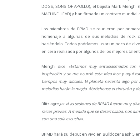
DOGS, SONS OF APOLLO), el bajista Mark Menghi (M
MACHINE HEAD) y han firmado un contrato mundial 
Los miembros de BPMD se reunieron por primera 
homenaje a algunas de sus melodías de rock clá
haciéndolo. Todos podríamos usar un poco de diver
en cera realizada por algunos de los mejores talen
Menghi dice:
«Estamos muy entusiasmados con nu
inspiración y se me ocurrió esta idea loca y aquí es
tiempos muy difíciles. El planeta necesita algo por
melodías harán la magia. Abróchense el cinturón y 
Blitz agrega:
«Las sesiones de BPMD fueron muy diverti
raíces previas. A medida que se desarrollaba, nos dim
con una sola escucha».
BPMD hará su debut en vivo en Bulldozer Bash 5 en