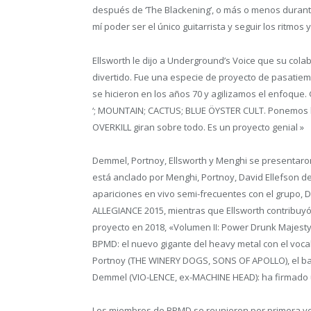
después de ‘The Blackening’, o más o menos durante
mí poder ser el único guitarrista y seguir los ritmos 
Ellsworth le dijo a Underground’s Voice que su col
divertido. Fue una especie de proyecto de pasati
se hicieron en los años 70 y agilizamos el enfoqu
‘; MOUNTAIN; CACTUS; BLUE ÖYSTER CULT. Ponemos 
OVERKILL giran sobre todo. Es un proyecto genial »
Demmel, Portnoy, Ellsworth y Menghi se presentaro
está anclado por Menghi, Portnoy, David Ellefson
apariciones en vivo semi-frecuentes con el grupo,
ALLEGIANCE 2015, mientras que Ellsworth contribuyó
proyecto en 2018, «Volumen II: Power Drunk Majesty
BPMD: el nuevo gigante del heavy metal con el vocali
Portnoy (THE WINERY DOGS, SONS OF APOLLO), el baji
Demmel (VIO-LENCE, ex-MACHINE HEAD): ha firmado 
Los miembros de BPMD se reunieron por primera vez