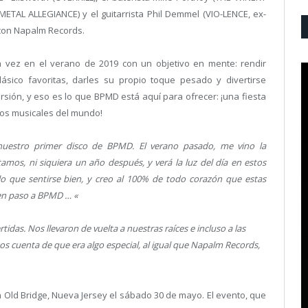
ETAL ALLEGIANCE) y el guitarrista Phil Demmel (VIO-LENCE, ex-
con Napalm Records.
vez en el verano de 2019 con un objetivo en mente: rendir
sico favoritas, darles su propio toque pesado y divertirse
sión, y eso es lo que BPMD está aquí para ofrecer: ¡una fiesta
tos musicales del mundo!
estro primer disco de BPMD. El verano pasado, me vino la
tamos, ni siquiera un año después, y verá la luz del día en estos
 lo que sentirse bien, y creo al 100% de todo corazón que estas
den paso a BPMD … «
das. Nos llevaron de vuelta a nuestras raíces e incluso a las
os cuenta de que era algo especial, al igual que Napalm Records,
 Old Bridge, Nueva Jersey el sábado 30 de mayo. El evento, que