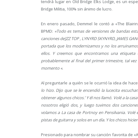
tendrá lugar en Old Bridge Elks Lodge, es un esp
Bridge Militia, 100% sin ánimo de lucro.
En enero pasado, Demmel le contó a «The Blairin
BPMD:
«Todo es temas de versiones de bandas esta
canciones de]ZZ TOP , LYNYRD SKYNYRD, JAMES GAN
portada que los modernizamos y no los arruinamos 
ellos. Y creemos que encontramos una etiqueta 
probablemente al final del primer trimestre, tal vez
momento «
.
Al preguntarle a quién se le ocurrió la idea de hace
lo hizo. Dijo que se le encendió la lucecita escuch
obtener algunos chicos.’ Y él nos llamó. Volé a la c
nosotros eligió dos, y luego tuvimos dos cancion
volamos a La casa de Portnoy en Pensilvania. Volé en
pistas de guitarra y solos en un día. Y los chicos hici
Presionado para nombrar su canción favorita de «