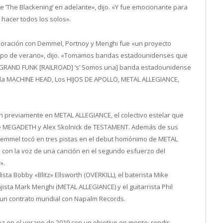
 ‘The Blackening’ en adelante», dijo. «Y fue emocionante para
y hacer todos los solos».
aboración con Demmel, Portnoy y Menghi fue «un proyecto
empo de verano», dijo. «Tomamos bandas estadounidenses que
e. GRAND FUNK [RAILROAD] ‘s’ Somos una] banda estadounidense
la MACHINE HEAD, Los HIJOS DE APOLLO, METAL ALLEGIANCE,
n previamente en METAL ALLEGIANCE, el colectivo estelar que
 de MEGADETH y Alex Skolnick de TESTAMENT. Además de sus
 Demmel tocó en tres pistas en el debut homónimo de METAL
 con la voz de una canción en el segundo esfuerzo del
».
sta Bobby «Blitz» Ellsworth (OVERKILL), el baterista Mike
sta Mark Menghi (METAL ALLEGIANCE) y el guitarrista Phil
un contrato mundial con Napalm Records.
 en el verano de 2019 con un objetivo en mente: rendir