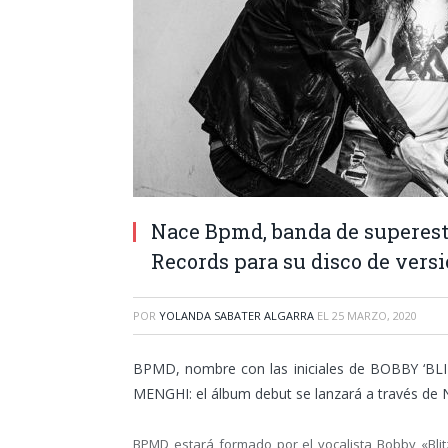
Nace Bpmd, banda de superestr
Records para su disco de vers
POR
YOLANDA SABATER ALGARRA
EL
25 MARZO, 2020
BPMD, nombre con las iniciales de BOBBY 
MENGHI: el álbum debut se lanzará a través 
BPMD estará formado por el vocalista Bobby «Blitz