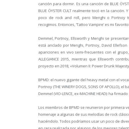
canción para dormir. Es una canción de BLUE ÖYST
BLUE ÖYSTER CULT realmente tocó en la canción. Y 
poco de rock and roll, pero Menghi o Portnoy t
recogimos. Entonces, ‘Tattoo Vampire’ es mi favorito
Demmel, Portnoy, Ellsworth y Menghi se presentar
está anclado por Menghi, Portnoy, David Ellefs
apariciones en vivo semi-frecuentes con el grup
ALLEGIANCE 2015, mientras que Ellsworth contri
proyecto en 2018, «Volumen II: Power Drunk Majesty
BPMD: el nuevo gigante del heavy metal con el vocali
Portnoy (THE WINERY DOGS, SONS OF APOLLO), el baji
Demmel (VIO-LENCE, ex-MACHINE HEAD): ha firmado 
Los miembros de BPMD se reunieron por primera vez
homenaje a algunas de sus melodías de rock clásico
haciéndolo. Todos podríamos usar un poco de divers
en cera realizada por algunos de los mejores talen