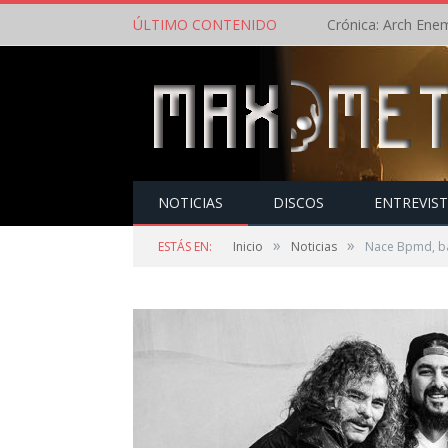
ÚLTIMO CONTENIDO
NOTICIAS
DISCOS
ENTREVIS
»
»
ESTÁS EN:
Inicio
Noticias
Nace Bpmd, ba