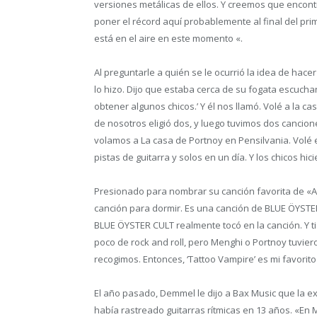
versiones metálicas de ellos. Y creemos que enco
poner el récord aquí probablemente al final del pri
está en el aire en este momento «.
Al preguntarle a quién se le ocurrió la idea de hac
lo hizo. Dijo que estaba cerca de su fogata escucha
obtener algunos chicos.’ Y él nos llamó. Volé a la 
de nosotros eligió dos, y luego tuvimos dos canci
volamos a La casa de Portnoy en Pensilvania. Volé en
pistas de guitarra y solos en un día. Y los chicos hic
Presionado para nombrar su canción favorita de «A
canción para dormir. Es una canción de BLUE ÖYSTE
BLUE ÖYSTER CULT realmente tocó en la canción. Y ti
poco de rock and roll, pero Menghi o Portnoy tuvier
recogimos. Entonces, ‘Tattoo Vampire’ es mi favorito
El año pasado, Demmel le dijo a Bax Music que la 
había rastreado guitarras rítmicas en 13 años. «En