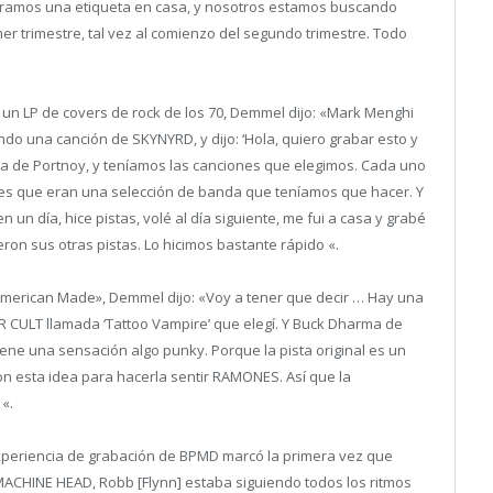
ntramos una etiqueta en casa, y nosotros estamos buscando
mer trimestre, tal vez al comienzo del segundo trimestre. Todo
er un LP de covers de rock de los 70, Demmel dijo: «Mark Menghi
ndo una canción de SKYNYRD, y dijo: ‘Hola, quiero grabar esto y
casa de Portnoy, y teníamos las canciones que elegimos. Cada uno
ones que eran una selección de banda que teníamos que hacer. Y
 un día, hice pistas, volé al día siguiente, me fui a casa y grabé
ieron sus otras pistas. Lo hicimos bastante rápido «.
merican Made», Demmel dijo: «Voy a tener que decir … Hay una
R CULT llamada ‘Tattoo Vampire’ que elegí. Y Buck Dharma de
ene una sensación algo punky. Porque la pista original es un
on esta idea para hacerla sentir RAMONES. Así que la
 «.
experiencia de grabación de BPMD marcó la primera vez que
 MACHINE HEAD, Robb [Flynn] estaba siguiendo todos los ritmos