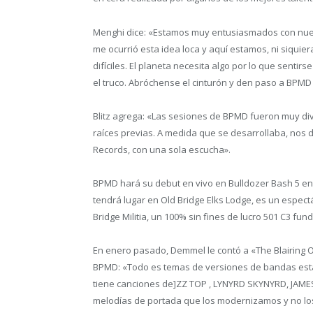
Menghi dice: «Estamos muy entusiasmados con nues
me ocurrió esta idea loca y aquí estamos, ni siquie
difíciles. El planeta necesita algo por lo que senti
el truco. Abróchense el cinturón y den paso a BPMD
Blitz agrega: «Las sesiones de BPMD fueron muy dive
raíces previas. A medida que se desarrollaba, nos 
Records, con una sola escucha».
BPMD hará su debut en vivo en Bulldozer Bash 5 en 
tendrá lugar en Old Bridge Elks Lodge, es un espec
Bridge Militia, un 100% sin fines de lucro 501 C3 fu
En enero pasado, Demmel le contó a «The Blairing O
BPMD: «Todo es temas de versiones de bandas esta
tiene canciones de]ZZ TOP , LYNYRD SKYNYRD, JAM
melodías de portada que los modernizamos y no lo