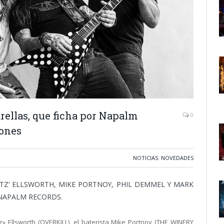
ellas, que ficha por Napalm
0
iones
NOTICIAS
,
NOVEDADES
‘BLITZ’ ELLSWORTH, MIKE PORTNOY, PHIL DEMMEL Y MARK
de NAPALM RECORDS.
» Ellsworth (OVERKILL), el baterista Mike Portnoy (THE WINERY