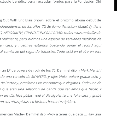
ectáculo benéfico para recaudar fondos para la Fundación Old
g Out With Eric Blair Show» sobre el próximo álbum debut de
dounidenses de los años 70. Se llama ‘American Made’, [y tiene
G, AEROSMITH, GRAND FUNK RAILROAD: todas estas melodías de
realmente, pero hicimos una especie de versiones metálicas de
en casa, y nosotros estamos buscando poner el récord aquí
 al comienzo del segundo trimestre. Todo está en el aire en este
r un LP de covers de rock de los 70, Demmel dijo: «
Mark Menghi
ando una canción de SKYNYRD, y dijo: ‘Hola, quiero grabar esto y
asa de Portnoy, y teníamos las canciones que elegimos. Cada uno de
es que eran una selección de banda que teníamos que hacer. Y
 un día, hice pistas, volé al día siguiente, me fui a casa y grabé
eron sus otras pistas. Lo hicimos bastante rápido
«.
American Made», Demmel dijo: «Voy a tener que decir … Hay una