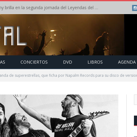
Crónica: Arch Enemy brilla en la segunda jornada del Leyendas del Rock – Jueves – Agosto 2026
TAS
CONCIERTOS
DVD
LIBROS
AGENDA
nda de superestrellas, que ficha por Napalm Records para su disco de versio