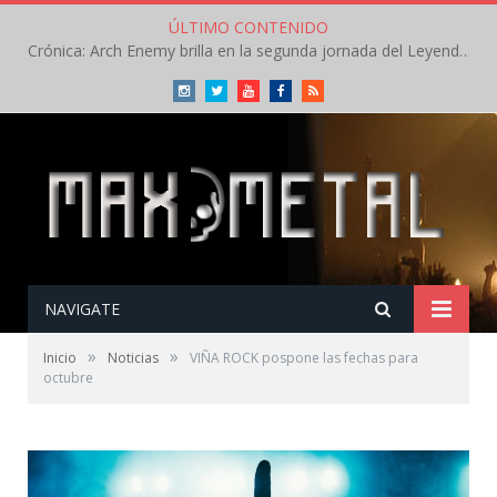
ÚLTIMO CONTENIDO
Crónica: Arch Enemy brilla en la segunda jornada del Leyendas del Rock – Jueves – Agosto 2026
Instagram
Twitter
Youtube
Facebook
RSS
NAVIGATE
»
»
Inicio
Noticias
VIÑA ROCK pospone las fechas para
octubre