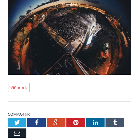
Viñarock
COMPARTIR
Twitter
Facebook
Google+
Pinterest
LinkedIn
Tumblr
Email