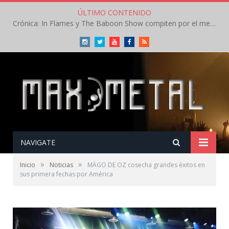
ÚLTIMO CONTENIDO
Crónica: In Flames y The Baboon Show compiten por el mejor concierto del día en el Leyendas del Rock – Viernes – Agosto 2026
Instagram
Twitter
Youtube
Facebook
RSS
NAVIGATE
»
»
Inicio
Noticias
MÄGO DE OZ cosecha grandes éxitos en
sus primera fechas por América