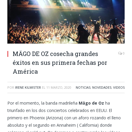
MÄGO DE OZ cosecha grandes
0
éxitos en sus primera fechas por
América
POR
IRENE KILMISTER
EL
11 MARZO, 2020
NOTICIAS
,
NOVEDADES
,
VIDEOS
Por el momento, la banda madrileña
Mägo de Oz
ha
triunfado en los dos conciertos celebrados en EEUU. El
primero en Phoenix (Arizona) con un aforo rozando el lleno
absoluto y el segundo en Annaheim ( California) donde