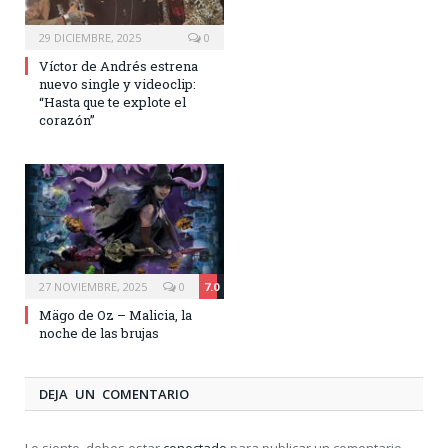
29 DICIEMBRE, 2025
0
Víctor de Andrés estrena
nuevo single y videoclip:
“Hasta que te explote el
corazón”
27 NOVIEMBRE, 2025
0
7.0
Mägo de Oz – Malicia, la
noche de las brujas
DEJA UN COMENTARIO
Lo siento, debes estar
conectado
para publicar un comentario.