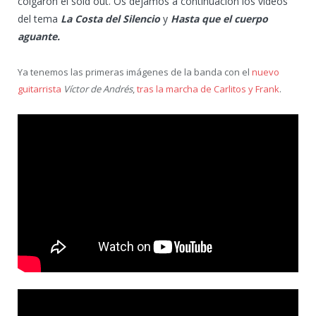
colgaron el sold out. Os dejamos a continuación los vídeos
del tema
La Costa del Silencio
y
Hasta que el cuerpo
aguante.
Ya tenemos las primeras imágenes de la banda con el
nuevo
guitarrista
Víctor de Andrés
,
tras la marcha de Carlitos y Frank
.