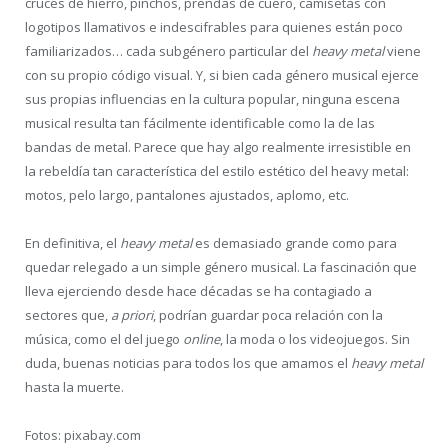
cruces de hierro, pinchos, prendas de cuero, camisetas con
logotipos llamativos e indescifrables para quienes están poco
familiarizados… cada subgénero particular del
heavy metal
viene
con su propio código visual. Y, si bien cada género musical ejerce
sus propias influencias en la cultura popular, ninguna escena
musical resulta tan fácilmente identificable como la de las
bandas de metal. Parece que hay algo realmente irresistible en
la rebeldía tan característica del estilo estético del heavy metal:
motos, pelo largo, pantalones ajustados, aplomo, etc.
En definitiva, el
heavy metal
es demasiado grande como para
quedar relegado a un simple género musical. La fascinación que
lleva ejerciendo desde hace décadas se ha contagiado a
sectores que,
a priori
, podrían guardar poca relación con la
música, como el del juego
online
, la moda o los videojuegos. Sin
duda, buenas noticias para todos los que amamos el
heavy metal
hasta la muerte.
Fotos: pixabay.com