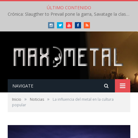
ÚLTIMO CONTENIDO
Crónica: Slaugther to Prevail pone la garra, Savatage la clase en la apertura del Leyendas del Rock – Miércoles – Agosto 2026
Instagram
Twitter
Youtube
Facebook
RSS
NAVIGATE
»
»
Inicio
Noticias
La influencia del metal en la cultura
popular