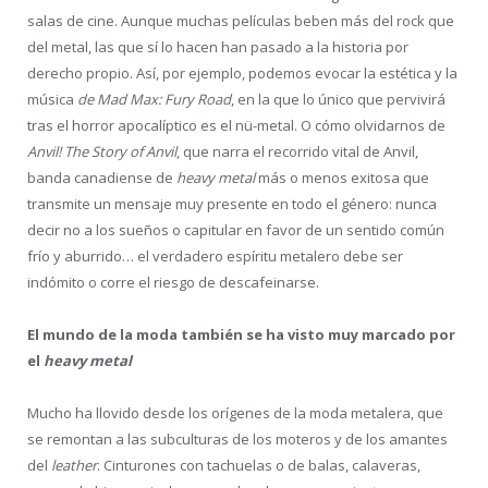
salas de cine. Aunque muchas películas beben más del rock que
del metal, las que sí lo hacen han pasado a la historia por
derecho propio. Así, por ejemplo, podemos evocar la estética y la
música
de Mad Max: Fury Road
, en la que lo único que pervivirá
tras el horror apocalíptico es el nü-metal. O cómo olvidarnos de
Anvil! The Story of Anvil
, que narra el recorrido vital de Anvil,
banda canadiense de
heavy metal
más o menos exitosa que
transmite un mensaje muy presente en todo el género: nunca
decir no a los sueños o capitular en favor de un sentido común
frío y aburrido… el verdadero espíritu metalero debe ser
indómito o corre el riesgo de descafeinarse.
El mundo de la moda también se ha visto muy marcado por
el
heavy metal
Mucho ha llovido desde los orígenes de la moda metalera, que
se remontan a las subculturas de los moteros y de los amantes
del
leather
. Cinturones con tachuelas o de balas, calaveras,