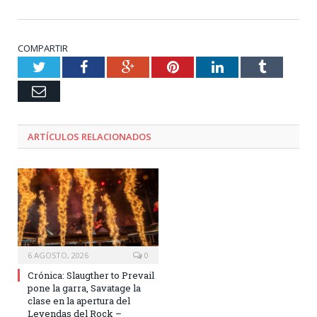
COMPARTIR
Twitter
Facebook
Google+
Pinterest
LinkedIn
Tumblr
Email
ARTÍCULOS RELACIONADOS
6 AGOSTO, 2026
0
Crónica: Slaugther to Prevail
pone la garra, Savatage la
clase en la apertura del
Leyendas del Rock –