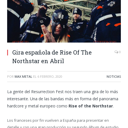
Gira española de Rise Of The
0
Northstar en Abril
POR
MAX METAL
EL
6 FEBRERO, 2020
NOTICIAS
La gente del Resurrection Fest nos traen una gira de lo más
interesante. Una de las bandas más en forma del panorama
hardcore y metal europeo como
Rise of the Northstar
.
Los franceses por fin vuelven a España para presentar en
detalle y con una gran producción su segundo álbum de estudio