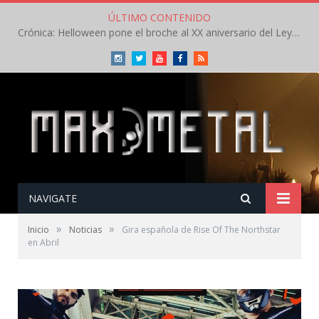
ÚLTIMO CONTENIDO
Crónica: Helloween pone el broche al XX aniversario del Leyendas del Rock – Sábado – Agosto 2026
Instagram
Twitter
Youtube
Facebook
RSS
NAVIGATE
»
»
Inicio
Noticias
Gira española de Rise Of The Northstar
en Abril