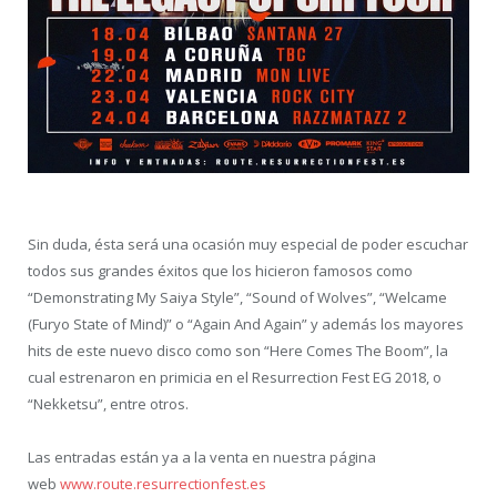
Sin duda, ésta será una ocasión muy especial de poder escuchar
todos sus grandes éxitos que los hicieron famosos como
“Demonstrating My Saiya Style”, “Sound of Wolves”, “Welcame
(Furyo State of Mind)” o “Again And Again” y además los mayores
hits de este nuevo disco como son “Here Comes The Boom”, la
cual estrenaron en primicia en el Resurrection Fest EG 2018, o
“Nekketsu”, entre otros.
Las entradas están ya a la venta en nuestra página
web
www.route.resurrectionfest.es