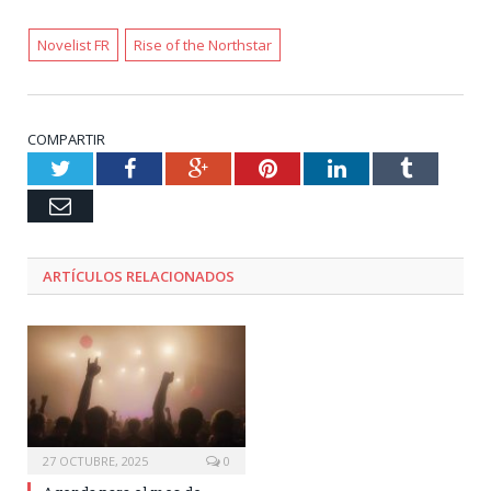
Novelist FR
Rise of the Northstar
COMPARTIR
Twitter
Facebook
Google+
Pinterest
LinkedIn
Tumblr
Email
ARTÍCULOS RELACIONADOS
27 OCTUBRE, 2025
0