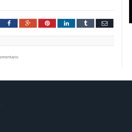
tter
Facebook
Google+
Pinterest
LinkedIn
Tumblr
Email
comentario.