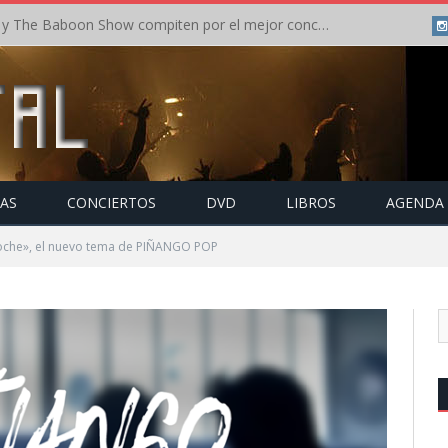
Crónica: In Flames y The Baboon Show compiten por el mejor concierto del día en el Leyendas del Rock – Viernes – Agosto 2026
TAS
CONCIERTOS
DVD
LIBROS
AGENDA
oche», el nuevo tema de PIÑANGO POP