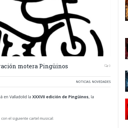
ración motera Pingüinos
0
NOTICIAS
,
NOVEDADES
á en Valladolid la
XXXVII edición de Pingüinos
, la
 con el siguiente cartel musical: