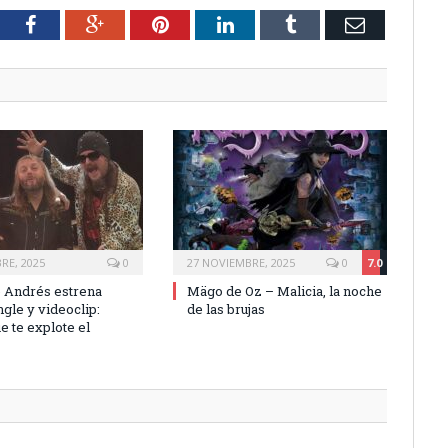
tter
Facebook
Google+
Pinterest
LinkedIn
Tumblr
Email
RE, 2025
0
27 NOVIEMBRE, 2025
0
7.0
e Andrés estrena
Mägo de Oz – Malicia, la noche
gle y videoclip:
de las brujas
e te explote el