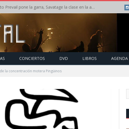
Crónica: Slaugther to Prevail pone la garra, Savatage la clase en la apertura del Leyendas del Rock – Miércoles – Agosto 2026
TAS
CONCIERTOS
DVD
LIBROS
AGENDA
 de la concentración motera Pingüinos