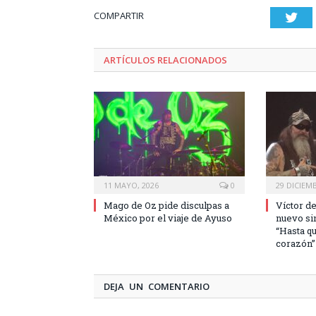
COMPARTIR
Twi
ARTÍCULOS RELACIONADOS
11 MAYO, 2026
0
29 DICIEMB
Mago de Oz pide disculpas a
Víctor d
México por el viaje de Ayuso
nuevo sin
“Hasta qu
corazón”
DEJA UN COMENTARIO