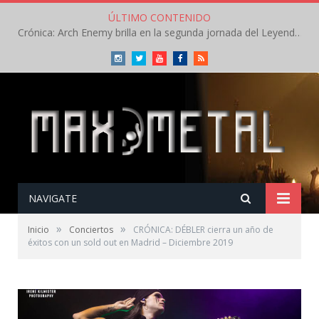
ÚLTIMO CONTENIDO
Crónica: Arch Enemy brilla en la segunda jornada del Leyendas del Rock – Jueves – Agosto 2026
Instagram
Twitter
Youtube
Facebook
RSS
NAVIGATE
»
»
Inicio
Conciertos
CRÓNICA: DÉBLER cierra un año de
éxitos con un sold out en Madrid – Diciembre 2019