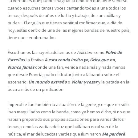
La verdad es que puedo imaginar la emoción que debe sentirse
cuando escuchas tantas voces cantando todas a una todos los
temas, después de años de lucha y trabajo, de zancadillas y
burlas… El orgullo que tienes sentir al confirmar que, a día de
hoy, estás dentro de una de las mejores bandas de nuestro país,
tiene que ser abrumador.
Escuchamos la mayoría de temas de
Adictium
como
Polvo de
Estrellas
, la festiva
A esta ronda invito yo
,
Grita que no,
Nunca Jamás
donde una fan, venida nada más y nada menos
que desde Francia, pudo disfrutar junto a la banda sobre el
escenario,
Un mundo extraño
o
Violar y rezar
y la patada en la
boca a más de un predicador.
Impecable fue también la actuación de la gente, y es que no sólo
iban maquillados como la banda, como ya hemos dicho, si no que
habían preparado sus propias actuaciones para varios de los
temas, como las varitas de luz que bailaban en al son de la
música, el mar de lucecitas verdes que iluminaron
Me perderé