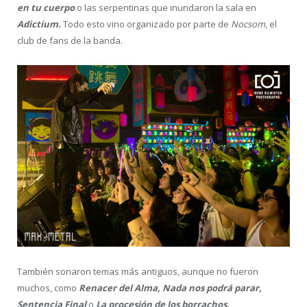
en tu cuerpo
o las serpentinas que inundaron la sala en
Adictium.
Todo esto vino organizado por parte de
Nocsom
, el
club de fans de la banda.
También sonaron temas más antiguos, aunque no fueron
muchos, como
Renacer del Alma, Nada nos podrá parar,
Sentencia Final
o
La procesión de los borrachos.