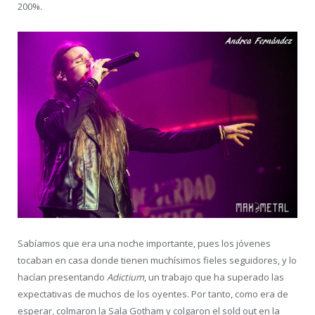
200%.
Sabíamos que era una noche importante, pues los jóvenes
tocaban en casa donde tienen muchísimos fieles seguidores, y lo
hacían presentando
Adictium
, un trabajo que ha superado las
expectativas de muchos de los oyentes. Por tanto, como era de
esperar, colmaron la Sala Gotham y colgaron el sold out en la