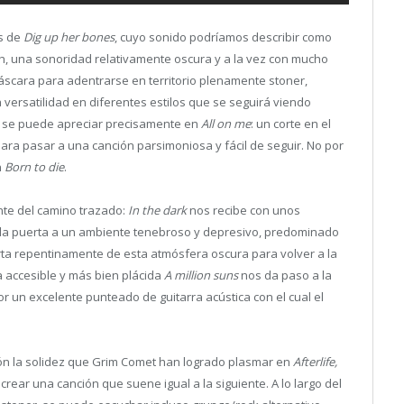
s de
Dig up her bones
, cuyo sonido podríamos describir como
h, una sonoridad relativamente oscura y a la vez con mucho
áscara para adentrarse en territorio plenamente stoner,
ersatilidad en diferentes estilos que se seguirá viendo
 se puede apreciar precisamente en
All on me
: un corte en el
ra pasar a una canción parsimoniosa y fácil de seguir. No por
n
Born to die
.
ente del camino trazado:
In the dark
nos recibe con unos
 la puerta a un ambiente tenebroso y depresivo, predominado
ta repentinamente de esta atmósfera oscura para volver a la
 accesible y más bien plácida
A million suns
nos da paso a la
r un excelente punteado de guitarra acústica con el cual el
n la solidez que Grim Comet han logrado plasmar en
Afterlife,
ear una canción que suene igual a la siguiente. A lo largo del