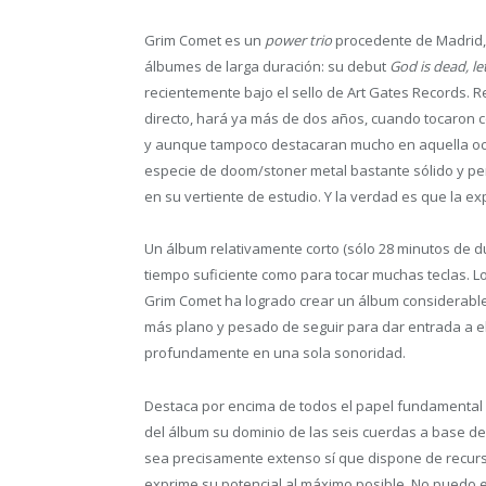
Grim Comet es un
power trio
procedente de Madrid,
álbumes de larga duración: su debut
God is dead, le
recientemente bajo el sello de Art Gates Records. 
directo, hará ya más de dos años, cuando tocaron 
y aunque tampoco destacaran mucho en aquella oca
especie de doom/stoner metal bastante sólido y pe
en su vertiente de estudio. Y la verdad es que la e
Un álbum relativamente corto (sólo 28 minutos de du
tiempo suficiente como para tocar muchas teclas. 
Grim Comet ha logrado crear un álbum considerable
más plano y pesado de seguir para dar entrada a el
profundamente en una sola sonoridad.
Destaca por encima de todos el papel fundamental de
del álbum su dominio de las seis cuerdas a base de
sea precisamente extenso sí que dispone de recurs
exprime su potencial al máximo posible. No puedo 