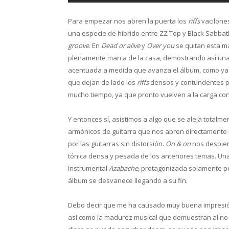
Para empezar nos abren la puerta los
riffs
vacilone
una especie de híbrido entre ZZ Top y Black Sabbat
groove
. En
Dead or alive
y
Over you
se quitan esta m
plenamente marca de la casa, demostrando así una v
acentuada a medida que avanza el álbum, como ya
que dejan de lado los
riffs
densos y contundentes pa
mucho tiempo, ya que pronto vuelven a la carga co
Y entonces sí, asistimos a algo que se aleja totalm
armónicos de guitarra que nos abren directamente
por las guitarras sin distorsión.
On & on
nos despier
tónica densa y pesada de los anteriores temas. Una
instrumental
Azabache
, protagonizada solamente po
álbum se desvanece llegando a su fin.
Debo decir que me ha causado muy buena impresió
así como la madurez musical que demuestran al no cr