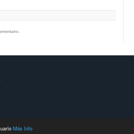
comentario.
suario
Más Info