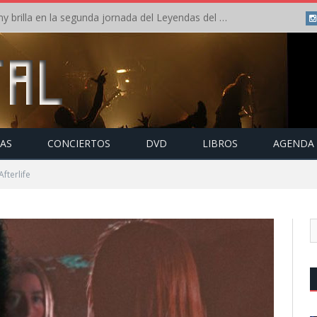
Crónica: Arch Enemy brilla en la segunda jornada del Leyendas del Rock – Jueves – Agosto 2026
TAS
CONCIERTOS
DVD
LIBROS
AGENDA
fterlife