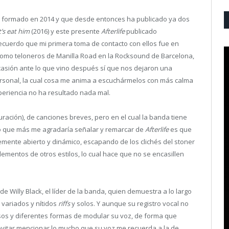
 formado en 2014 y que desde entonces ha publicado ya dos
t’s eat him
(2016) y este presente
Afterlife
publicado
Recuerdo que mi primera toma de contacto con ellos fue en
como teloneros de Manilla Road en la Rocksound de Barcelona,
sión ante lo que vino después sí que nos dejaron una
rsonal, la cual cosa me anima a escuchármelos con más calma
xperiencia no ha resultado nada mal.
ración), de canciones breves, pero en el cual la banda tiene
Lo que más me agradaría señalar y remarcar de
Afterlife
es que
mente abierto y dinámico, escapando de los clichés del stoner
ementos de otros estilos, lo cual hace que no se encasillen
 Willy Black, el líder de la banda, quien demuestra a lo largo
 variados y nítidos
riffs
y solos. Y aunque su registro vocal no
os y diferentes formas de modular su voz, de forma que
evitar mencionar lo mucho que su voz me recuerda a la de