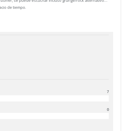
stoner, se puede escuchar incluso grunge/rock alternativo…
acio de tiempo.
7
0