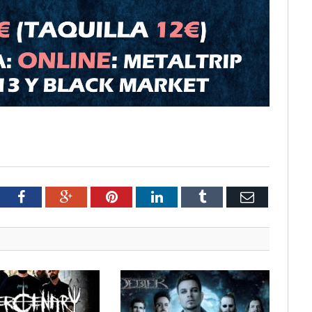
tter
Facebook
Google+
Pinterest
LinkedIn
Tumblr
Email