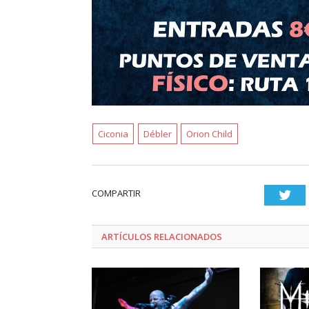
Ciconia
Débler
Orion Child
COMPARTIR
Twi
ARTÍCULOS RELACIONADOS