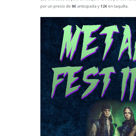
por un precio de
8€
anticipada y
12€
en taquilla.