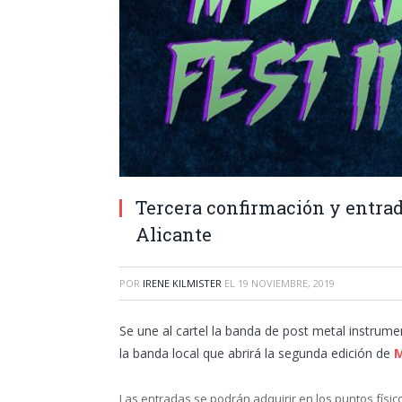
Tercera confirmación y entrad
Alicante
POR
IRENE KILMISTER
EL
19 NOVIEMBRE, 2019
Se une al cartel la banda de post metal instrume
la banda local que abrirá la segunda edición de
M
Las entradas se podrán adquirir en los puntos físic