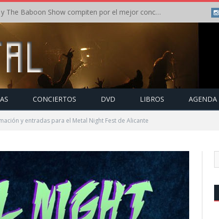
Crónica: In Flames y The Baboon Show compiten por el mejor concierto del día en el Leyendas del Rock – Viernes – Agosto 2026
TAS
CONCIERTOS
DVD
LIBROS
AGENDA
mación y entradas para el Metal Night Fest de Alicante