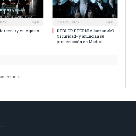
2025
0
7 MAYO, 2025
0
Mercenary en Agosto
DEBLER ETERNIA lanzan «Mi
Oscuridad» y anuncian su
presentación en Madrid
comentario.