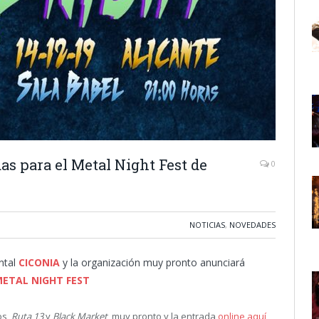
as para el Metal Night Fest de
0
NOTICIAS
,
NOVEDADES
ntal
CICONIA
y la organización muy pronto anunciará
ETAL NIGHT FEST
os,
Ruta 13
y
Black Market
, muy pronto y la entrada
online aquí
,