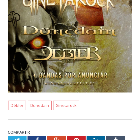
Débler
Dünedain
Ginetarock
COMPARTIR