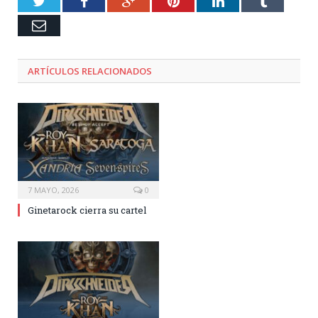
Twitter
Facebook
Google+
Pinterest
LinkedIn
Tumblr
Email
ARTÍCULOS RELACIONADOS
7 MAYO, 2026
0
Ginetarock cierra su cartel