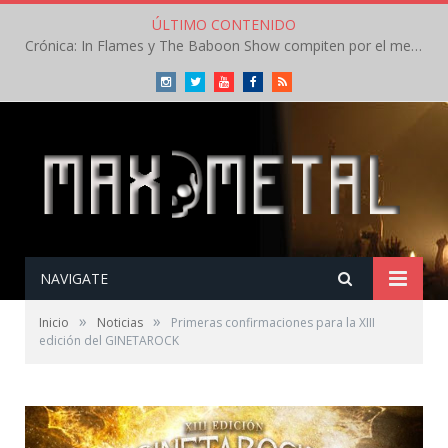
ÚLTIMO CONTENIDO
Crónica: In Flames y The Baboon Show compiten por el mejor concierto del día en el Leyendas del Rock – Viernes – Agosto 2026
Instagram
Twitter
Youtube
Facebook
RSS
NAVIGATE
»
»
Inicio
Noticias
Primeras confirmaciones para la XIII
edición del GINETAROCK