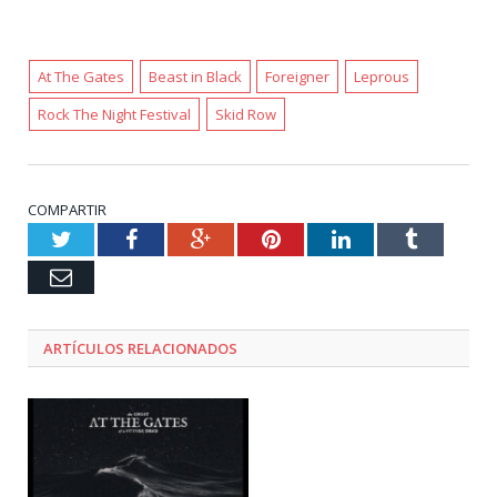
At The Gates
Beast in Black
Foreigner
Leprous
Rock The Night Festival
Skid Row
COMPARTIR
Twitter
Facebook
Google+
Pinterest
LinkedIn
Tumblr
Email
ARTÍCULOS RELACIONADOS