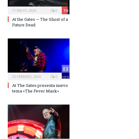
11 MAYO, 2026
0
7.6
At the Gates — The Ghost of a
Future Dead
23 FEBRERO, 2026
0
At The Gates presenta nuevo
tema «The Fever Mask»