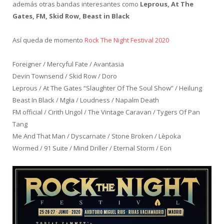
además otras bandas interesantes como
Leprous, At The
Gates, FM, Skid Row, Beast in Black
Así queda de momento
Rock The Night Festival 2020
Foreigner / Mercyful Fate / Avantasia
Devin Townsend / Skid Row / Doro
Leprous / At The Gates “Slaughter Of The Soul Show” / Heilung
Beast In Black / Mgła / Loudness / Napalm Death
FM official / Cirith Ungol / The Vintage Caravan / Tygers Of Pan
Tang
Me And That Man / Dyscarnate / Stone Broken / Lèpoka
Wormed / 91 Suite / Mind Driller / Eternal Storm / Eon