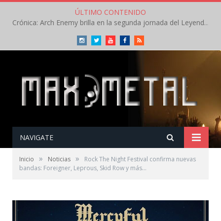
ÚLTIMO CONTENIDO
Crónica: Arch Enemy brilla en la segunda jornada del Leyendas del Rock – Jueves – Agosto 2026
Instagram
Twitter
Youtube
Facebook
RSS
NAVIGATE
»
»
Inicio
Noticias
Rock The Night Festival confirma nuevas
bandas: Foreigner, Leprous, Skid Row y más…