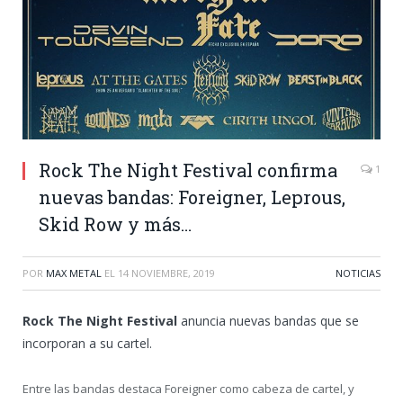
Rock The Night Festival confirma
1
nuevas bandas: Foreigner, Leprous,
Skid Row y más…
POR
MAX METAL
EL
14 NOVIEMBRE, 2019
NOTICIAS
Rock The Night Festival
anuncia nuevas bandas que se
incorporan a su cartel.
Entre las bandas destaca Foreigner como cabeza de cartel, y