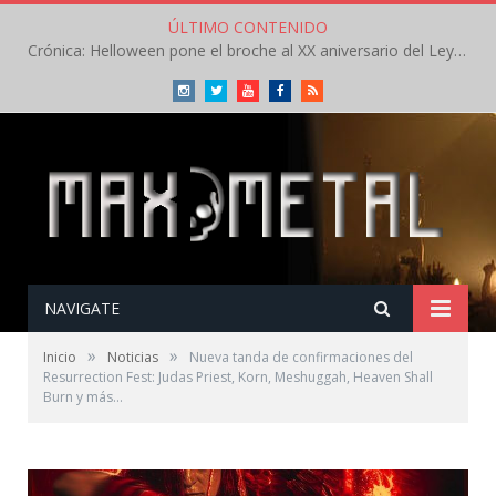
ÚLTIMO CONTENIDO
Crónica: Helloween pone el broche al XX aniversario del Leyendas del Rock – Sábado – Agosto 2026
Instagram
Twitter
Youtube
Facebook
RSS
NAVIGATE
»
»
Inicio
Noticias
Nueva tanda de confirmaciones del
Resurrection Fest: Judas Priest, Korn, Meshuggah, Heaven Shall
Burn y más…