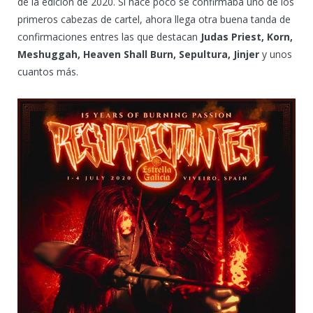
de la edición de 2020. Si hace poco se confirmaba uno de los
primeros cabezas de cartel, ahora llega otra buena tanda de
confirmaciones entres las que destacan
Judas Priest, Korn,
Meshuggah, Heaven Shall Burn, Sepultura, Jinjer
y unos
cuantos más.